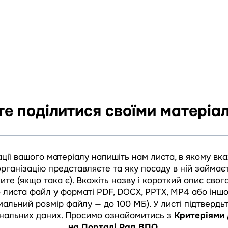
те поділитися своїми матеріа
ції вашого матеріалу напишіть нам листа, в якому вкаж
організацію представляєте та яку посаду в ній займаєт
те (якщо така є). Вкажіть назву і короткий опис свого
о листа файл у форматі PDF, DOCX, PPTX, MP4 або інш
альний розмір файлу — до 100 МБ). У листі підтвердь
нальних даних.
Просимо ознайомитись з
Критеріями 
на Порталі Рад ВПО
.