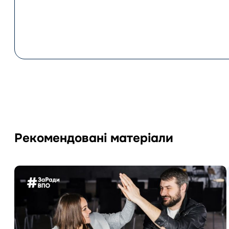
Рекомендовані матеріали
Перейти
до
матеріала
Як
раді
ВПО
підготувати