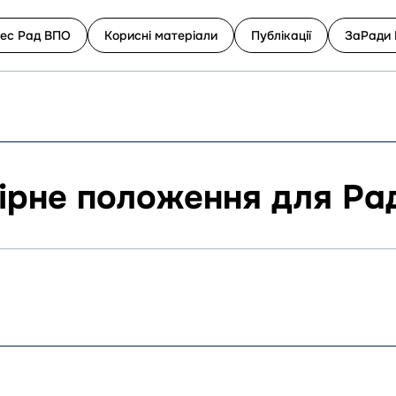
ес Рад ВПО
Корисні матеріали
Публікації
ЗаРади 
ірне положення для Ра