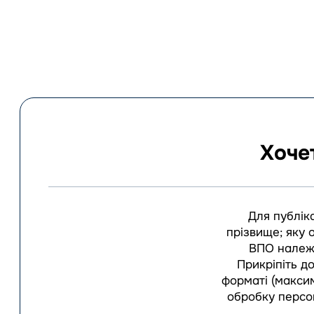
Хоче
Для публіка
прізвище; яку 
ВПО належи
Прикріпіть д
форматі (максим
обробку персо