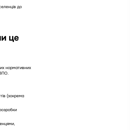
селенців до
и це
них нормативних
 ВПО.
тів (зокрема
розробки
ленцями,