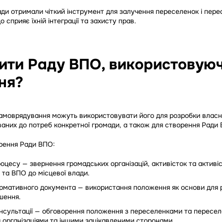
ди отримали чіткий інструмент для залучення переселенок і пере
 сприяє їхній інтеграції та захисту прав.
ити Раду ВПО, використовуюч
ня?
амоврядування можуть використовувати його для розробки влас
ваних до потреб конкретної громади, а також для створення Ради
рення Ради ВПО:
роцесу — звернення громадських організацій, активісток та активіс
 та ВПО до місцевої влади.
ормативного документа — використання положення як основи для 
шення.
онсультації — обговорення положення з переселенками та пересе
 організаціями та іншими зацікавленими сторонами.