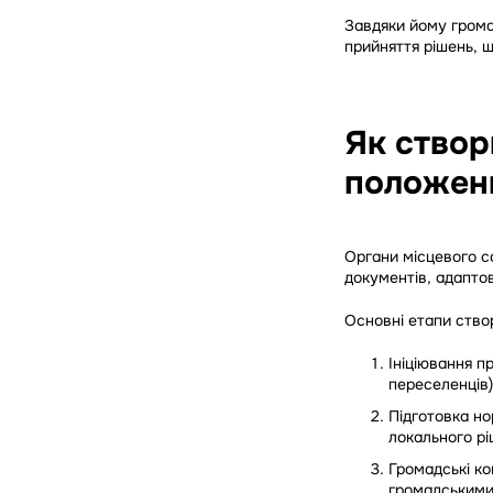
Завдяки йому грома
прийняття рішень, що
Як створ
положен
Органи місцевого с
документів, адапто
Основні етапи ство
Ініціювання п
переселенців)
Підготовка н
локального рі
Громадські к
громадськими