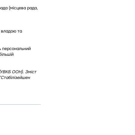
ада (місцева рада,
ю владою та
ть персональний
більшій
(УВКБ ООН). Зміст
 “Стабілізейшен