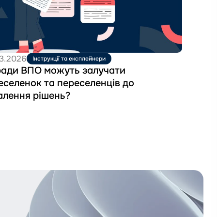
ати
еленок
еленців
ення
3.2026
Інструкції та експлейнери
ь?
ради ВПО можуть залучати
еселенок та переселенців до
алення рішень?