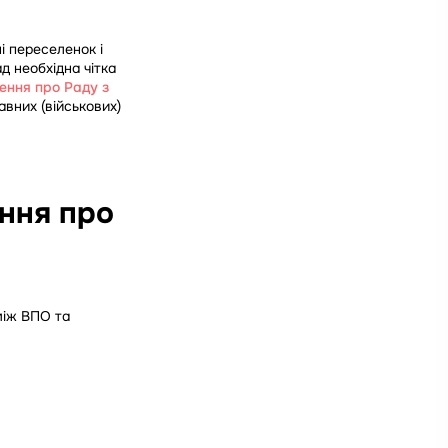
і переселенок і
д необхідна чітка
ення про Раду з
авних (військових)
ння про
між ВПО та