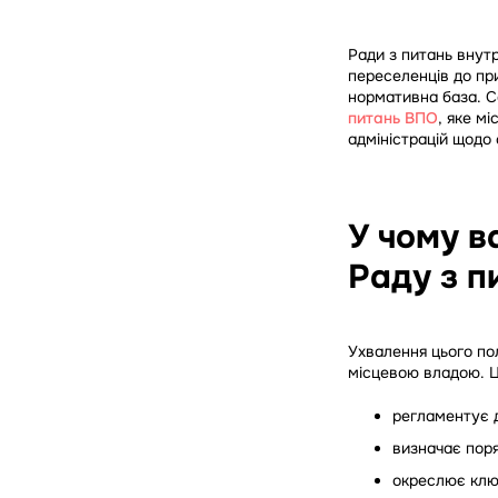
Ради з питань внутр
переселенців до при
нормативна база. С
питань ВПО
, яке м
адміністрацій щодо 
У чому в
Раду з п
Ухвалення цього по
місцевою владою. Ц
регламентує д
визначає поря
окреслює ключ