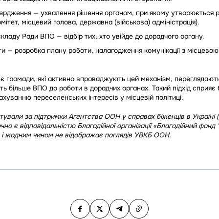
ердження — ухвалення рішення органом, при якому утворюється р
мітет, місцевий голова, державна (військова) адміністрація).
ладу Ради ВПО — відбір тих, хто увійде до дорадчого органу.
и — розробка плану роботи, налагодження комунікації з місцево
і є громади, які активно впроваджують цей механізм, переглядаю
ть більше ВПО до роботи в дорадчих органах. Такий підхід сприяє 
ахуванню переселенських інтересів у місцевій політиці.
тували за підтримки Агентства ООН у справах біженців в Україні 
лючно є відповідальністю Благодійної організації «Благодійний фонд
 і жодним чином не відображає поглядів УВКБ ООН.