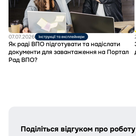
та
надіслати
документи
для
завантаження
на
07.07.2026
Інструкції та експлейнери
Портал
Як раді ВПО підготувати та надіслати
Рад
документи для завантаження на Портал
ВПО?
Рад ВПО?
Поділіться відгуком про робот