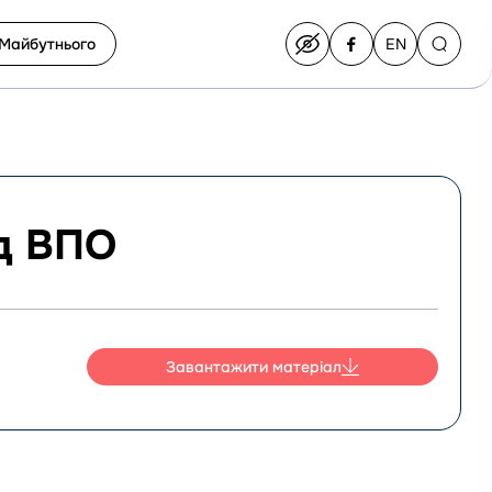
Майбутнього
EN
Switch
to
English
д ВПО
Завантажити матеріал