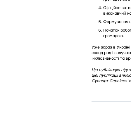
Офіційне затв
виконавчий ко
Формування ск
Початок робот
громадою.
Уже зараз в Україн
склад рад і залучаю
інклюзивності та вр
Цю публікацію підго
цієї публікації вик
Суппорт Сервісез”»