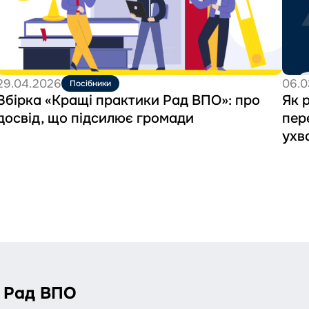
ВПО»:
залуч
про
перес
досвід,
та
що
перес
підсилює
до
громади
ухвал
29.04.2026
06.0
Посібники
рішен
Збірка «Кращі практики Рад ВПО»: про
Як 
досвід, що підсилює громади
пер
ухв
у Рад ВПО