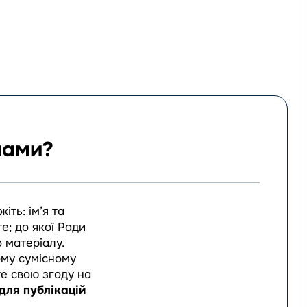
лами?
іть: ім’я та
е; до якої Ради
 матеріалу.
ому сумісному
те свою згоду на
для публікацій