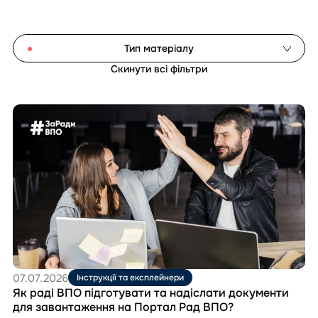
Тип матеріалу
Скинути всі фільтри
Аналітичні звіти
Інструкції та експлейнери
Перейти
Моніторингові дослідження
до
матеріала
Посібники
Як
Шаблони документів
раді
ВПО
підготувати
Скинути фільтри
та
надіслати
документи
для
завантаження
на
07.07.2026
Інструкції та експлейнери
Портал
Як раді ВПО підготувати та надіслати документи
Рад
для завантаження на Портал Рад ВПО?
ВПО?