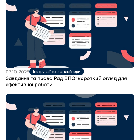
до
матеріала
Завдання
та
права
Рад
ВПО:
короткий
огляд
для
ефективної
роботи
07.10.2025
Інструкції та експлейнери
Завдання та права Рад ВПО: короткий огляд для
ефективної роботи
Перейти
до
матеріала
Працевлаштування,
фінансова
підтримка
та
соцзахист: