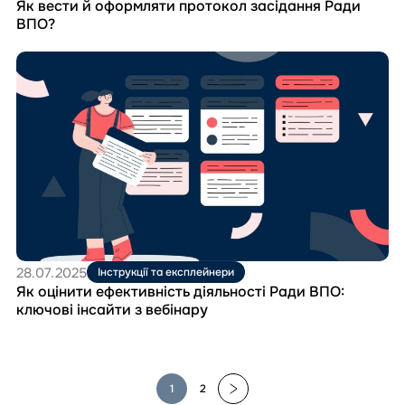
Як вести й оформляти протокол засідання Ради
ВПО?
Перейти
до
матеріала
Як
оцінити
ефективність
діяльності
Ради
ВПО:
ключові
інсайти
з
вебінару
28.07.2025
Інструкції та експлейнери
Як оцінити ефективність діяльності Ради ВПО:
ключові інсайти з вебінару
1
2