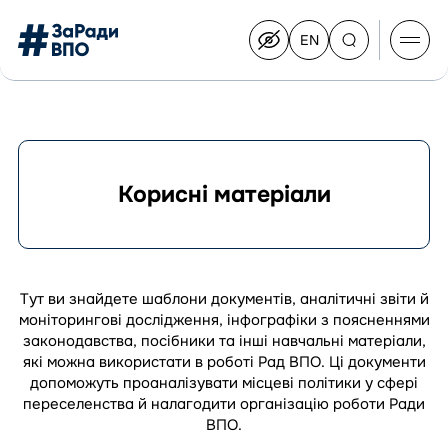
EN
Switch
to
English
Перейти
до
контенту
Корисні матеріали
Про Конгрес
Склад Конгресу
Приєднатися до Конгресу
Тут ви знайдете шаблони документів, аналітичні звіти й
Новини
моніторингові дослідження, інфографіки з поясненнями
Документи
законодавства, посібники та інші навчальні матеріали,
які можна використати в роботі Рад ВПО. Ці документи
допоможуть проаналізувати місцеві політики у сфері
переселенства й налагодити організацію роботи Ради
ВПО.