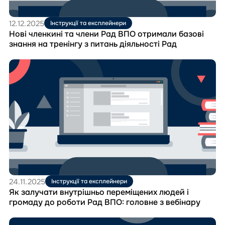
знання
на
12.12.2025
Інструкції та експлейнери
тренінгу
Нові членкині та члени Рад ВПО отримали базові
з
знання на тренінгу з питань діяльності Рад
питань
діяльності
Перейти
Рад
до
матеріала
Як
залучати
внутрішньо
переміщених
людей
і
громаду
до
роботи
Рад
24.11.2025
Інструкції та експлейнери
ВПО:
Як залучати внутрішньо переміщених людей і
головне
громаду до роботи Рад ВПО: головне з вебінару
з
вебінару
Перейти