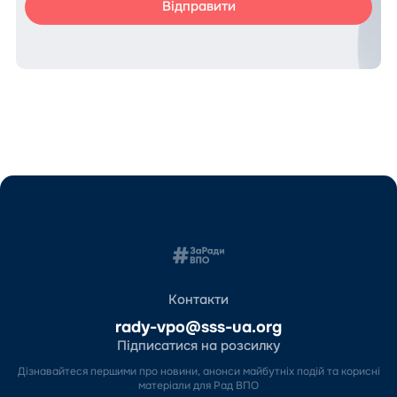
Контакти
rady-vpo@sss-ua.org
Підписатися на розсилку
Дізнавайтеся першими про новини, анонси майбутніх подій та корисні
матеріали для Рад ВПО