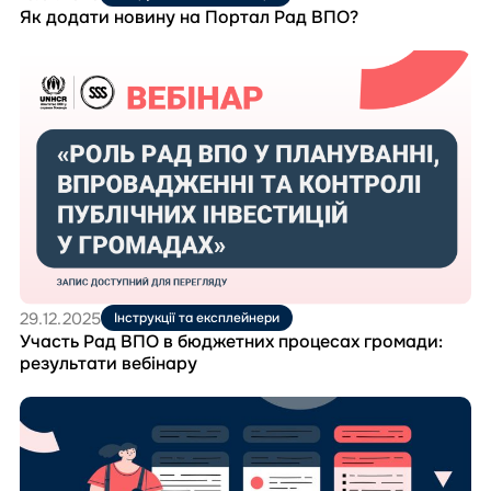
Як додати новину на Портал Рад ВПО?
Перейти
до
матеріала
Участь
Рад
ВПО
в
бюджетних
процесах
громади:
результати
вебінару
29.12.2025
Інструкції та експлейнери
Участь Рад ВПО в бюджетних процесах громади:
результати вебінару
Перейти
до
матеріала
Актуальні
державні