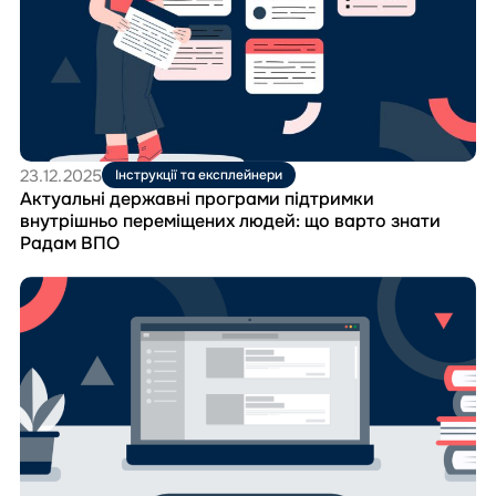
програми
підтримки
внутрішньо
переміщених
людей:
що
варто
знати
23.12.2025
Інструкції та експлейнери
Радам
Актуальні державні програми підтримки
ВПО
внутрішньо переміщених людей: що варто знати
Радам ВПО
Перейти
до
матеріала
Нові
членкині
та
члени
Рад
ВПО
отримали
базові