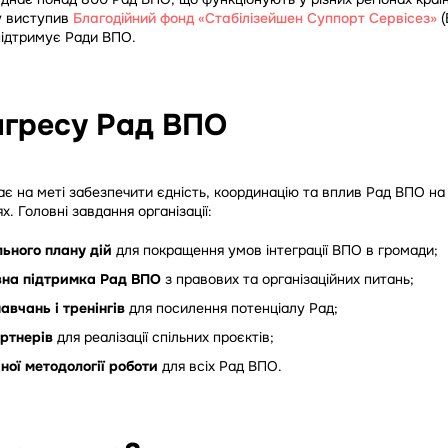
у виступив
Благодійний фонд «Стабілізейшен Суппорт Сервісез»
(
підтримує Ради ВПО.
нгресу Рад ВПО
є на меті забезпечити єдність, координацію та вплив Рад ВПО на
х. Головні завдання організації:
льного плану дій
для покращення умов інтеграції ВПО в громади;
вна підтримка Рад ВПО
з правових та організаційних питань;
авчань і тренінгів
для посилення потенціалу Рад;
ртнерів
для реалізації спільних проєктів;
ної методології роботи
для всіх Рад ВПО.