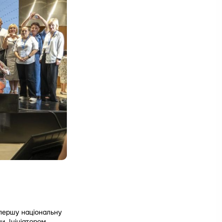
 першу національну
и. Ініціатором