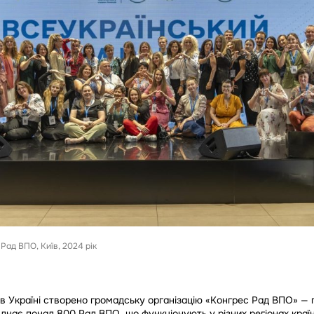
Рад ВПО, Київ, 2024 рік
 в Україні створено громадську організацію «Конгрес Рад ВПО» —
днає понад 800 Рад ВПО, що функціонують у різних регіонах країн