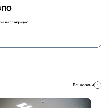
ВПО
вом чи співпрацею.
Всі новини
йти