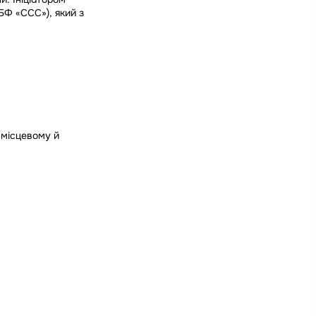
БФ «ССС»), який з
 місцевому й