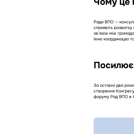
Чому це
Ради ВПО — консуль
сприяють розвитку 
зв’язок між громад
їхню координацію та
Посилює
За останні два рок
створення Конгресу.
форуму Рад ВПО в К