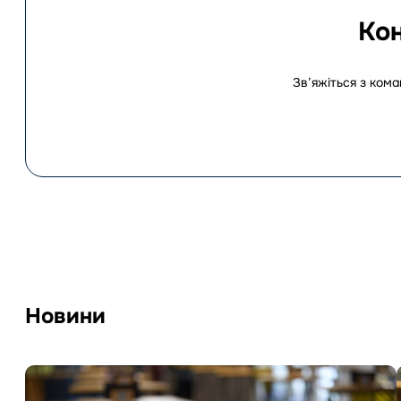
Кон
Зв’яжіться з ком
Новини
Перейти
до