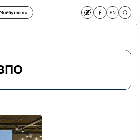
Майбутнього
EN
Switch
to
English
 ВПО