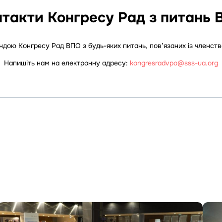
такти Конгресу Рад з питань 
андою Конгресу Рад ВПО з будь-яких питань,
пов’язаних із членст
Напишіть нам на електронну адресу:
kongresradvpo@sss-ua.org
Перейти
Пере
до
до