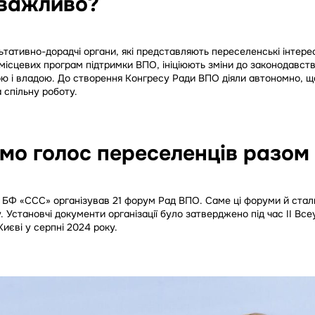
 важливо?
тативно-дорадчі органи, які представляють переселенські інтере
місцевих програм підтримки ВПО, ініціюють зміни до законодавст
ою і владою. До створення Конгресу Ради ВПО діяли автономно, 
 спільну роботу.
мо голос переселенців разом
и БФ «ССС» організував 21 форум Рад ВПО. Саме ці форуми й ста
 Установчі документи організації було затверджено під час II Все
иєві у серпні 2024 року.