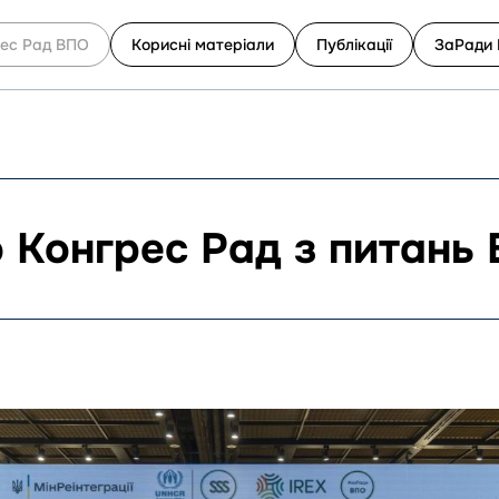
ес Рад ВПО
Корисні матеріали
Публікації
ЗаРади 
 Конгрес Рад з питань