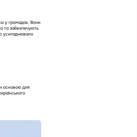
си у громадах. Вони
ва та забезпечують
що ускладнювало
ли основою для
українського