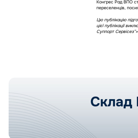
Конгрес Рад ВПО ст
переселенців, посил
Цю публікацію підго
цієї публікації вик
Суппорт Сервісез”»