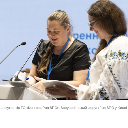
 документів ГО «Конгрес Рад ВПО», Всеукраїнський форум Рад ВПО у Києві