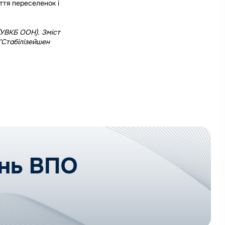
ття переселенок і
(УВКБ ООН). Зміст
 “Стабілізейшен