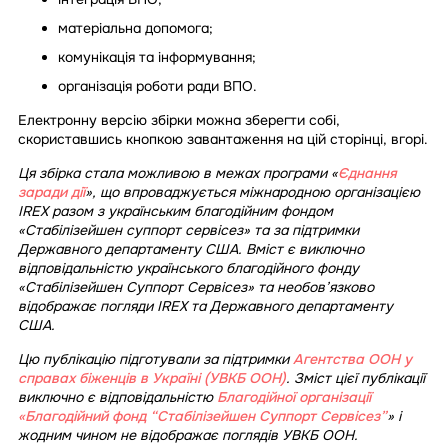
матеріальна допомога;
комунікація та інформування;
організація роботи ради ВПО.
Електронну версію збірки можна зберегти собі,
скориставшись кнопкою завантаження на цій сторінці, вгорі.
Ця збірка стала можливою в межах програми «
Єднання
заради дії
», що впроваджується міжнародною організацією
IREX разом з українським благодійним фондом
«Стабілізейшен суппорт сервісез» та за підтримки
Державного департаменту США. Вміст є виключно
відповідальністю українського благодійного фонду
«Стабілізейшен Суппорт Сервісез» та необов’язково
відображає погляди IREX та Державного департаменту
США.
Цю публікацію підготували за підтримки
Агентства ООН у
справах біженців в Україні (УВКБ ООН)
. Зміст цієї публікації
виключно є відповідальністю
Благодійної організації
«Благодійний фонд “Стабілізейшен Суппорт Сервісез”
» і
жодним чином не відображає поглядів УВКБ ООН.