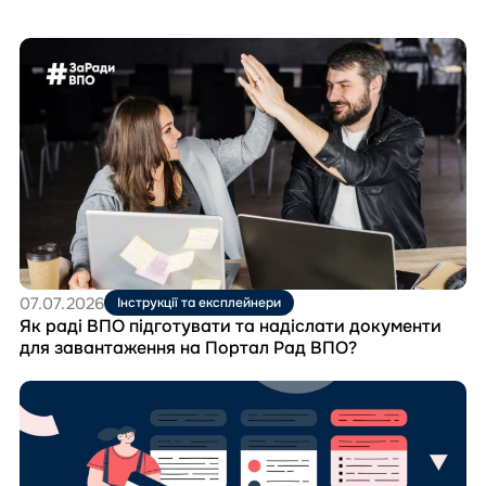
Перейти
до
матеріала
Як
раді
ВПО
підготувати
та
надіслати
документи
для
завантаження
на
07.07.2026
Інструкції та експлейнери
Портал
Як раді ВПО підготувати та надіслати документи
Рад
для завантаження на Портал Рад ВПО?
ВПО?
Перейти
до
матеріала
Як
ради