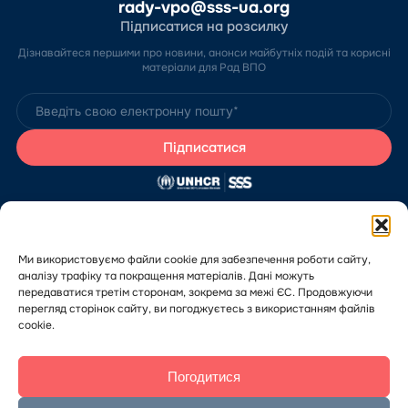
rady-vpo@sss-ua.org
Підписатися на розсилку
Дізнавайтеся першими про новини, анонси майбутніх подій та корисні
матеріали для Рад ВПО
Сайт розробив Благодійний фонд «Стабілізейшен Суппорт Сервісез»
за підтримки Агентства ООН у справах біженців в Україні (УВКБ ООН).
Зміст цього сайту є виключно відповідальністю БО «БФ “ССС”» та не
може використовуватися, щоби відобразити думку Агентства.
Ми використовуємо файли cookie для забезпечення роботи сайту,
Якщо у вас є скарги або зауваження щодо роботи Порталу Рад ВПО,
аналізу трафіку та покращення матеріалів. Дані можуть
будь ласка, повідомте нам через
форму скарг
.
передаватися третім сторонам, зокрема за межі ЄС. Продовжуючи
Хочете додати публікацію чи оголошення на Портал? Дізнайтеся, як це
зробити,
за посиланням
.
перегляд сторінок сайту, ви погоджуєтесь з використанням файлів
cookie.
Погодитися
© 2026 Благодійний фонд «Стабілізейшен Суппорт Сервісез». Усі
права захищено.
Політика конфіденційності