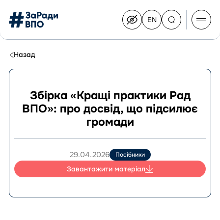
EN
Switch
to
English
Перейти
до
Назад
контенту
Збірка «Кращі практики Рад
ВПО»: про досвід, що підсилює
Про Конгрес
громади
Склад Конгресу
Приєднатися до Конгресу
Новини
29.04.2026
Посібники
Документи
Завантажити матеріал