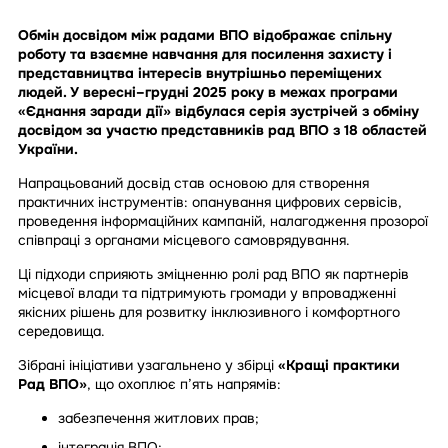
Обмін досвідом між радами ВПО відображає спільну
роботу та взаємне навчання для посилення захисту і
представництва інтересів внутрішньо переміщених
людей. У вересні–грудні 2025 року в межах програми
«Єднання заради дії» відбулася серія зустрічей з обміну
досвідом за участю представників рад ВПО з 18 областей
України.
Напрацьований досвід став основою для створення
практичних інструментів: опанування цифрових сервісів,
проведення інформаційних кампаній, налагодження прозорої
співпраці з органами місцевого самоврядування.
Ці підходи сприяють зміцненню ролі рад ВПО як партнерів
місцевої влади та підтримують громади у впровадженні
якісних рішень для розвитку інклюзивного і комфортного
середовища.
Зібрані ініціативи узагальнено у збірці
«Кращі практики
Рад ВПО»
, що охоплює п’ять напрямів:
забезпечення житлових прав;
інтеграція ВПО;