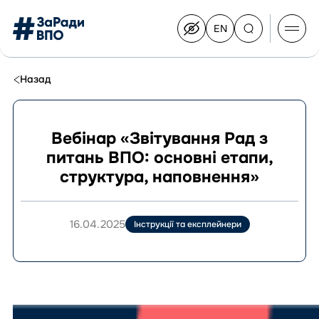
EN
Switch
to
English
Перейти
до
Назад
контенту
Вебінар «Звітування Рад з
питань ВПО: основні етапи,
Про Конгрес
структура, наповнення»
Склад Конгресу
Приєднатися до Конгресу
Новини
16.04.2025
Інструкції та експлейнери
Документи