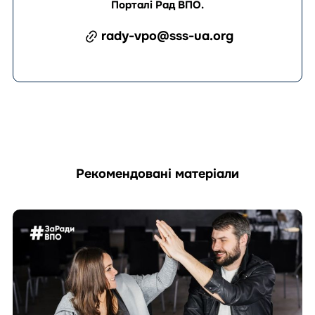
Порталі Рад ВПО
.
rady-vpo@sss-ua.org
Рекомендовані матеріали
Перейти
до
матеріала
Як
раді
ВПО
підготувати
та