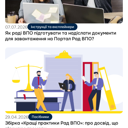
надіслати
документи
для
завантаження
на
07.07.2026
Інструкції та експлейнери
Портал
Як раді ВПО підготувати та надіслати документи
Рад
для завантаження на Портал Рад ВПО?
ВПО?
Перейти
до
матеріала
Збірка
«Кращі
практики
Рад
ВПО»:
про
досвід,
що
підсилює
громади
29.04.2026
Посібники
Збірка «Кращі практики Рад ВПО»: про досвід, що