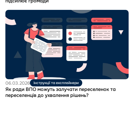
підсилює громади
Перейти
до
матеріала
Як
ради
ВПО
можуть
залучати
переселенок
та
переселенців
до
ухвалення
06.03.2026
Інструкції та експлейнери
рішень?
Як ради ВПО можуть залучати переселенок та
переселенців до ухвалення рішень?