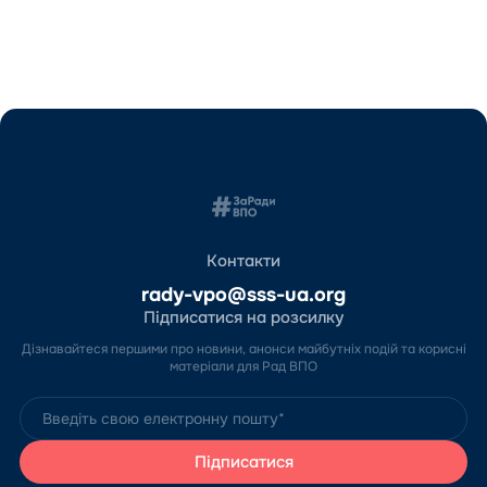
Контакти
rady-vpo@sss-ua.org
Підписатися на розсилку
Дізнавайтеся першими про новини, анонси майбутніх подій та корисні
матеріали для Рад ВПО