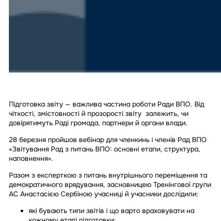
Підготовка звіту — важлива частина роботи Ради ВПО. Від
чіткості, змістовності й прозорості звіту залежить, чи
довірятимуть Раді громада, партнери й органи влади.
28 березня пройшов вебінар для членкинь і членів Рад ВПО
«Звітування Рад з питань ВПО: основні етапи, структура,
наповнення».
Разом з експерткою з питань внутрішнього переміщення та
демократичного врядування, засновницею Тренінгової групи
АС Анастасією Сербіною учасниці й учасники дослідили:
які бувають типи звітів і що варто враховувати на
кожному етапі підготовки;