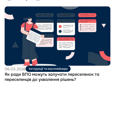
Перейти
до
матеріала
Як
ради
ВПО
можуть
залучати
переселенок
та
переселенців
до
ухвалення
06.03.2026
Інструкції та експлейнери
рішень?
Як ради ВПО можуть залучати переселенок та
переселенців до ухвалення рішень?