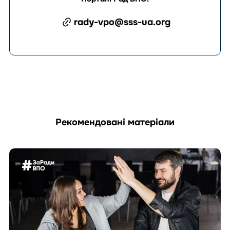
rady-vpo@sss-ua.org
Рекомендовані матеріали
Перейти
до
матеріала
Як
раді
ВПО
підготувати
та