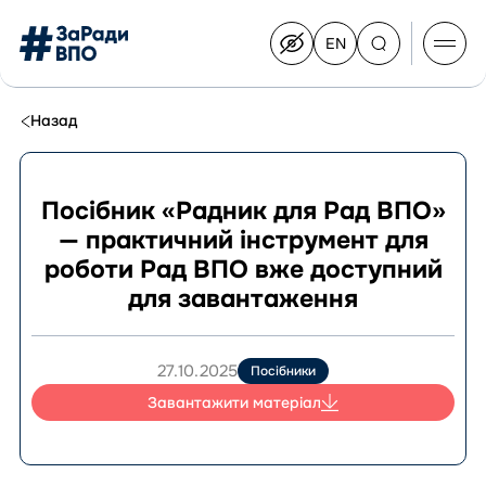
EN
Switch
to
English
Перейти
до
Назад
контенту
Посібник «Радник для Рад ВПО»
— практичний інструмент для
Про Конгрес
роботи Рад ВПО вже доступний
Склад Конгресу
для завантаження
Приєднатися до Конгресу
Новини
Документи
27.10.2025
Посібники
Завантажити матеріал