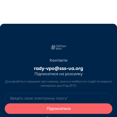
Контакти
rady-vpo@sss-ua.org
Підписатися на розсилку
Дізнавайтеся першими про новини, анонси майбутніх подій та корисні
матеріали для Рад ВПО