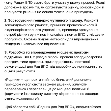
чому Радам ВПО варто брати участь у цьому процесі. Розділ
допоможе зрозуміти, як організувати оцінку, збирати дані й
планувати рішення на основі фактів, а не припущень.
2. Застосування гендерно чутливого підходу.
Розкриті
законодавча база рівності, принципи правозахисного й
людиноорієнтованого управління, приклади врахування
потреб різних груп жінок і чоловіків з поміж ВПО у місцевих
програмах. Окремо подані матеріали для впровадження
гендерно інклюзивного відновлення.
3. Розробка та впровадження місцевих програм
підтримки ВПО.
У розділі зібрані правові засади розробки
програм, типи програм, приклади рішень і поетапні
рекомендації для Рад ВПО: від розробки до моніторингу та
оцінки результатів.
«Радник» — це практичний посібник, який допоможе
громадам ухвалювати зважені рішення, залучати
переселенок і переселенців до місцевої політики й
формувати інклюзивну систему відновлення на засадах
рівних можливостей.
Щоб зберегти собі «Радник для Рад ВПО», скористайтеся