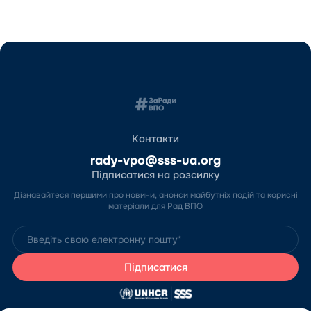
Контакти
rady-vpo@sss-ua.org
Підписатися на розсилку
Дізнавайтеся першими про новини, анонси майбутніх подій та корисні
матеріали для Рад ВПО