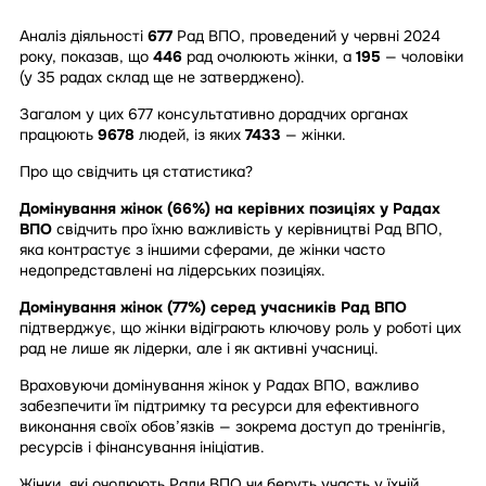
Аналіз діяльності
677
Рад ВПО, проведений у червні 2024
року, показав, що
446
рад очолюють жінки, а
195
— чоловіки
(у 35 радах склад ще не затверджено).
Загалом у цих 677 консультативно дорадчих органах
працюють
9678
людей, із яких
7433
— жінки.
Про що свідчить ця статистика?
Домінування жінок (66%) на керівних позиціях у Радах
ВПО
свідчить про їхню важливість у керівництві Рад ВПО,
яка контрастує з іншими сферами, де жінки часто
недопредставлені на лідерських позиціях.
Домінування жінок (77%) серед учасників Рад ВПО
підтверджує, що жінки відіграють ключову роль у роботі цих
рад не лише як лідерки, але і як активні учасниці.
Враховуючи домінування жінок у Радах ВПО, важливо
забезпечити їм підтримку та ресурси для ефективного
виконання своїх обов’язків — зокрема доступ до тренінгів,
ресурсів і фінансування ініціатив.
Жінки, які очолюють Ради ВПО чи беруть участь у їхній