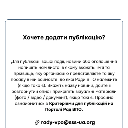
Хочете додати публікацію?
Для публікації вашої події, новини або оголошення
напишіть нам листа, в якому вкажіть: ім’я та
прізвище; яку організацію представляєте та яку
посаду в ній займаєте; до якої Ради ВПО належите
(якщо така є). Вкажіть назву новини, дайте її
розгорнутий опис і прикріпіть візуальні матеріали
(фото / відео / документ), якщо такі є.
Просимо
ознайомитись з
Критеріями для публікацій на
Порталі Рад ВПО
.
rady-vpo@sss-ua.org