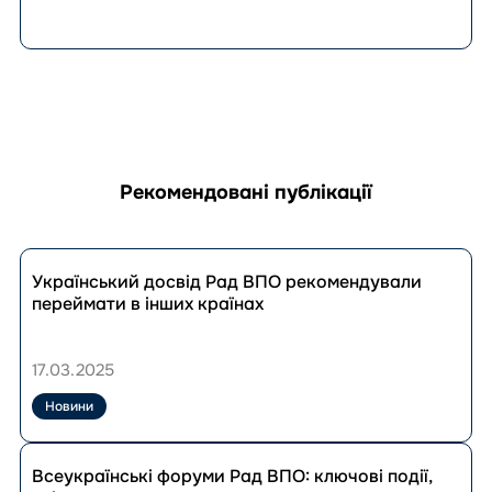
Рекомендовані публікації
Перейти
до
Український досвід Рад ВПО рекомендували
публікації
переймати в інших країнах
Український
досвід
Рад
17.03.2025
ВПО
рекомендували
Новини
переймати
в
Перейти
інших
до
Всеукраїнські форуми Рад ВПО: ключові події,
країнах