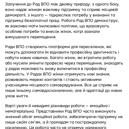
Залучення до Рад ВПО має двояку природу: з одного боку,
воно надає жінкам важливу підтримку та сприяє місцевій
демократії, з іншого — підкреслює потребу у визнанні та
підтримці безоплатної праці. Робота Рад ВПО демонструє,
як важливо мати інклюзивні політики, що враховують
особливі потреби та внесок жінок, котрі зазнали
вимушеного переміщення.
Ради ВПО створюють платформи для переселенок, які
можуть допомагати їм відновити професійну ідентичність і
набути нових навичок. Багато жінок, які втратили роботу
або мусили змінити професію через переміщення, знаходять
у радах можливість знову включитися в професійну
діяльність. У Радах ВПО жінки отримують нові знання,
розвивають мережі контактів і стають активними
учасницями місцевого самоврядування. Все це сприяє не
лише їхньому самовдосконаленню, але й адаптації до нових
умов життя.
Варті уваги й невидимі різновиди роботи — емоційна і
нематеріальна. Представники Рад ВПО часто виконують
значний обсяг емоційної роботи, забезпечуючи підтримку не
лише своїм сім’ям, а й громадам та постраждалому
населенню. Ця робота часто не отримує належного