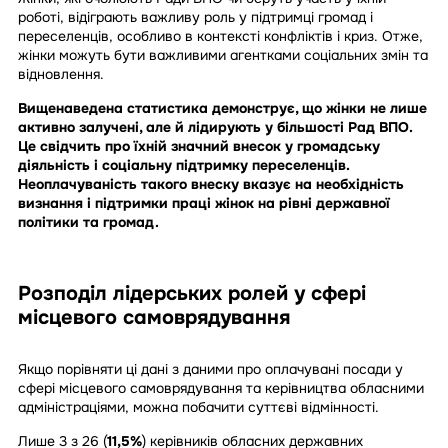
роботі, відіграють важливу роль у підтримці громад і
переселенців, особливо в контексті конфліктів і криз. Отже,
жінки можуть бути важливими агентками соціальних змін та
відновлення.
Вищенаведена статистика демонструє, що жінки не лише
активно залучені, але й лідирують у більшості Рад ВПО.
Це свідчить про їхній значний внесок у громадську
діяльність і соціальну підтримку переселенців.
Неоплачуваність такого внеску вказує на необхідність
визнання і підтримки праці жінок на рівні державної
політики та громад.
Розподіл лідерських ролей у сфері
місцевого самоврядування
Якщо порівняти ці дані з даними про оплачувані посади у
сфері місцевого самоврядування та керівництва обласними
адміністраціями, можна побачити суттєві відмінності.
Лише 3 з 26 (
11,5%
)
керівників обласних державних