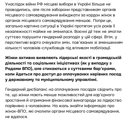
Унаслідок війни РФ місцеві вибори в Україні більше не
проводились, але після заборони представникам органів
місцевого самоврядування виїжджати за кордон жінок в
органах місцевого самоврядування меншає. Попри це,
загальна картина ситуації в Україні протягом усіх років її
незалежності майже не змінилася. Воєнні дії теж не змогли
суттєво порушити гендерний розподіл у цій сфері. Втім, у
перспективі варто очікувати змін, пов’язаних зі зменшенням
кількості чоловіків-службовців під впливом мобілізації.
Жінки активно виявляють лідерські якості в громадській
діяльності та соціальних ініціативах (як у випадку з
Радами ВПО), але стикаються з суттєвими бар’єрами,
коли йдеться про доступ до оплачуваних керівних посад
у державному та муніципальному управлінні.
Гендерний дисбаланс на оплачуваних посадах свідчить про
те, що жінки мають менше можливостей для кар’єрного
зростання й отримання фінансової винагороди за лідерство
порівняно з чоловіками. На жаль знайти інформацію про
жінок-ВПО, які очолили органи місцевого самоврядування,
не вдалося.