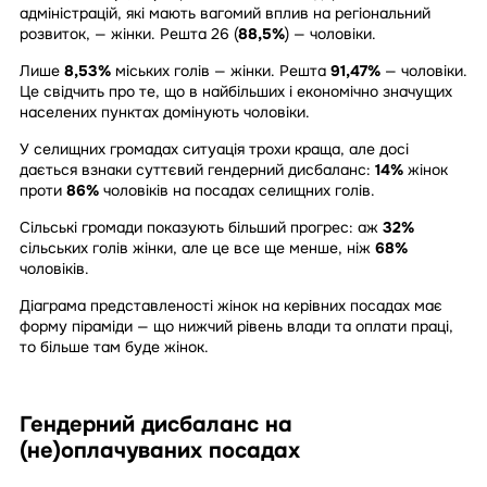
адміністрацій, які мають вагомий вплив на регіональний
розвиток, — жінки. Решта 26 (
88,5%
) — чоловіки.
Лише
8,53%
міських голів — жінки. Решта
91,47%
— чоловіки.
Це свідчить про те, що в найбільших і економічно значущих
населених пунктах домінують чоловіки.
У селищних громадах ситуація трохи краща, але досі
дається взнаки суттєвий гендерний дисбаланс:
14%
жінок
проти
86%
чоловіків на посадах селищних голів.
Сільські громади показують більший прогрес: аж
32%
сільських голів жінки, але це все ще менше, ніж
68%
чоловіків.
Діаграма представленості жінок на керівних посадах має
форму піраміди — що нижчий рівень влади та оплати праці,
то більше там буде жінок.
Гендерний дисбаланс на
(не)оплачуваних посадах