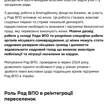
засіданнях ради.
З досвіду роботи в благодійному фонді ми бачимо, як участь
у Раді ВПО впливає на жінок. Ця робота створює важливі
соціальні мережі та сприяє локальній демократії,
підкреслюючи необхідність визнання і підтримки безоплатної
праці, яку переважно виконують жінки.
Маючи досвід
роботи у складі Ради ВПО та розуміння специфіки роботи
органів місцевого самоврядування, ці жінки можуть стати
кадровим резервом місцевих громад і допомогти
задовольнити кадровий голод що виникає внаслідок
мобілізації та міграції населення за кордон.
Мапування Рад ВПО, проведене в червні 2024 року,
дозволило оцінити особливості рад у різних умовах і
зробити певні висновки щодо подальших кроків підтримки
Рад ВПО в Україні.
Роль Рад ВПО в реінтеграції
переселенок