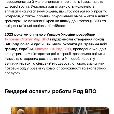
переселенства й мало зменшити нерівність і вразливість
цільової групи. Учасники рад отримують можливість
впливати на ухвалення рішень, що стосуються їхніх прав та
інтересів, а також сприяти покращенню умов життя в нових
громадах. Це важливий крок на шляху до інтеграції ВПО та
зміцнення їхньої соціальної стійкості.
2023 року ми спільно з Урядом України розробили
Типовий Статут Рад ВПО
і підтримали створення понад
840 рад по всій країні, які мали охопити дві третини всіх
громад України.
Мапування Рад ВПО
, проведене Фондом
за підтримки Міністерства реінтеграції, дозволило оцінити
кількість створених рад, порівняти їхні особливості у
великих містах та сільській місцевості, а також визначити
потреби рад у розвитку їхньої спроможності та експертних
послугах.
Гендерні аспекти роботи Рад ВПО