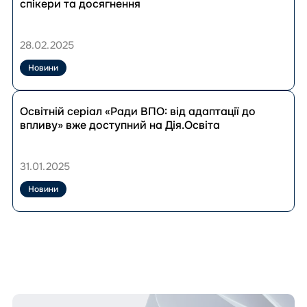
публікації
спікери та досягнення
Всеукраїнські
форуми
Рад
28.02.2025
ВПО:
ключові
Новини
події,
спікери
Перейти
та
до
Освітній серіал «Ради ВПО: від адаптації до
досягнення
публікації
впливу» вже доступний на Дія.Освіта
Освітній
серіал
«Ради
31.01.2025
ВПО:
від
Новини
адаптації
до
впливу»
вже
доступний
на
Дія.Освіта