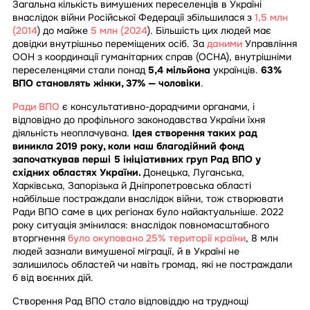
Загальна кількість вимушених переселенців в Україні
внаслідок війни Російської Федерації збільшилася з
1,5 млн
(2014
) до майже
5 млн (2024
). Більшість цих людей має
довідки внутрішньо переміщених осіб. За
даними
Управління
ООН з координації гуманітарних справ (OCHA), внутрішніми
переселенцями стали понад
5,4 мільйона
українців.
63%
ВПО становлять жінки, 37% — чоловіки
.
Ради ВПО
є консультативно-дорадчими органами, і
відповідно до профільного законодавства України їхня
діяльність неоплачувана.
Ідея створення таких рад
виникла 2019 року, коли наш благодійний фонд
започаткував перші 5 ініціативних груп Рад ВПО у
східних областях України.
Донецька, Луганська,
Харківська, Запорізька й Дніпропетровська області
найбільше постраждали внаслідок війни, тож створювати
Ради ВПО саме в цих регіонах було найактуальніше. 2022
року ситуація змінилася: внаслідок повномасштабного
вторгнення
було окуповано 25% території країни
, 8 млн
людей зазнали вимушеної міграції, й в Україні не
залишилось областей чи навіть громад, які не постраждали
б від воєнних дій.
Створення Рад ВПО стало відповіддю на труднощі