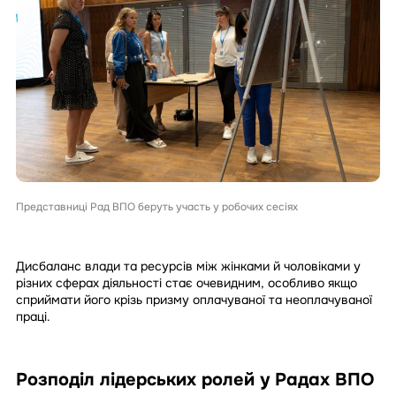
Представниці Рад ВПО беруть участь у робочих сесіях
Дисбаланс влади та ресурсів між жінками й чоловіками у
різних сферах діяльності стає очевидним, особливо якщо
сприймати його крізь призму оплачуваної та неоплачуваної
праці.
Розподіл лідерських ролей у Радах ВПО