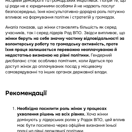
місцевій демократії та громадських ініціативах. Попри те, що
ці ради не є юридичними особами й не надають послуг
безпосередньо, їхня консультативно-дорадча роль потужно
впливає на формування політик і стратегій у громадах.
Аналіз показав, що жінки становлять більшість як серед
учасників, так і серед лідерів Рад ВПО. Звідси випливає, що
жінки беруть на себе значну частину відповідальності за
волонтерську роботу та громадську активність, проте
їхня праця залишається переважно неоплачуваною й
недостатньо визнаною на рівні політики.
Гендерний
дисбаланс стає особливо помітним, коли йдеться про
доступ жінок до оплачуваних посад у місцевому
самоврядуванні та інших органах державної влади.
Рекомендації
Необхідно посилити роль жінок у процесах
ухвалення рішень на всіх рівнях.
Хоча жінки
домінують у лідерських ролях у Радах ВПО, цей вплив
має бути посилено через офіційне визнання їхньої
праці на рівні державної політики.