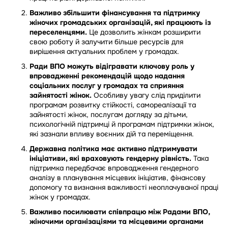
Важливо збільшити фінансування та підтримку
жіночих громадських організацій, які працюють із
переселенцями.
Це дозволить жінкам розширити
свою роботу й залучити більше ресурсів для
вирішення актуальних проблем у громадах.
Ради ВПО можуть відігравати ключову роль у
впровадженні рекомендацій щодо надання
соціальних послуг у громадах та сприяння
зайнятості жінок.
Особливу увагу слід приділити
програмам розвитку стійкості, самореалізації та
зайнятості жінок, послугам догляду за дітьми,
психологічній підтримці й програмам підтримки жінок,
які зазнали впливу воєнних дій та переміщення.
Державна політика має активно підтримувати
ініціативи, які враховують гендерну рівність.
Така
підтримка передбачає впровадження гендерного
аналізу в планування місцевих ініціатив, фінансову
допомогу та визнання важливості неоплачуваної праці
жінок у громадах.
Важливо посилювати співпрацю між Радами ВПО,
жіночими організаціями та місцевими органами