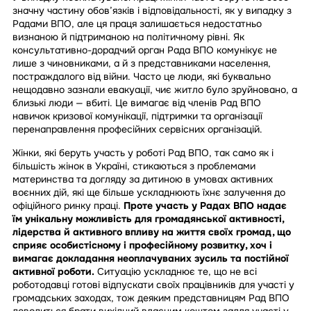
значну частину обов’язків і відповідальності, як у випадку з
Радами ВПО, але ця праця залишається недостатньо
визнаною й підтриманою на політичному рівні. Як
консультативно-дорадчий орган Рада ВПО комунікує не
лише з чиновниками, а й з представниками населення,
постраждалого від війни. Часто це люди, які буквально
нещодавно зазнали евакуації, чиє житло було зруйновано, а
близькі люди — вбиті. Це вимагає від членів Рад ВПО
навичок кризової комунікації, підтримки та організації
перенаправлення професійних сервісних організацій.
Жінки, які беруть участь у роботі Рад ВПО, так само як і
більшість жінок в Україні, стикаються з проблемами
материнства та догляду за дитиною в умовах активних
воєнних дій, які ще більше ускладнюють їхнє залучення до
офіційного ринку праці.
Проте участь у Радах ВПО надає
їм унікальну можливість для громадянської активності,
лідерства й активного впливу на життя своїх громад, що
сприяє особистісному і професійному розвитку, хоч і
вимагає докладання неоплачуваних зусиль та постійної
активної роботи.
Ситуацію ускладнює те, що не всі
роботодавці готові відпускати своїх працівників для участі у
громадських заходах, тож деяким представницям Рад ВПО
доводиться брати вихідний власним коштом задля участі у