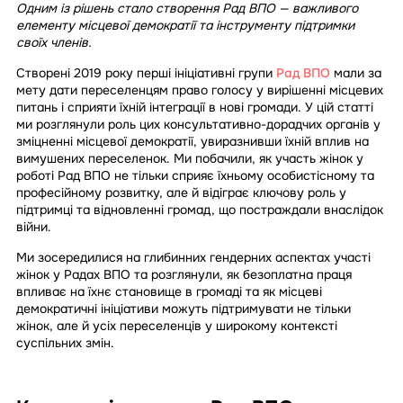
Одним із рішень стало створення Рад ВПО — важливого
елементу місцевої демократії та інструменту підтримки
своїх членів.
Створені 2019 року перші ініціативні групи
Рад ВПО
мали за
мету дати переселенцям право голосу у вирішенні місцевих
питань і сприяти їхній інтеграції в нові громади. У цій статті
ми розглянули роль цих консультативно-дорадчих органів у
зміцненні місцевої демократії, увиразнивши їхній вплив на
вимушених переселенок. Ми побачили, як участь жінок у
роботі Рад ВПО не тільки сприяє їхньому особистісному та
професійному розвитку, але й відіграє ключову роль у
підтримці та відновленні громад, що постраждали внаслідок
війни.
Ми зосередилися на глибинних гендерних аспектах участі
жінок у Радах ВПО та розглянули, як безоплатна праця
впливає на їхнє становище в громаді та як місцеві
демократичні ініціативи можуть підтримувати не тільки
жінок, але й усіх переселенців у широкому контексті
суспільних змін.