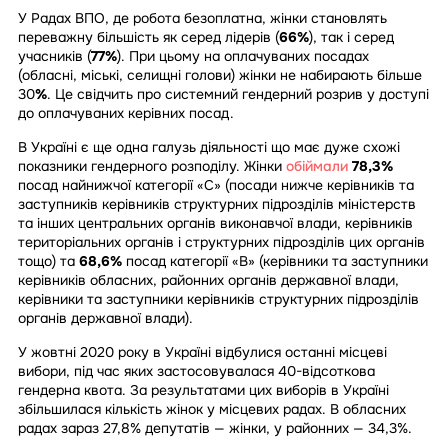
У Радах ВПО, де робота безоплатна, жінки становлять
переважну більшість як серед лідерів (
66%
), так і серед
учасників (
77%
). При цьому на оплачуваних посадах
(обласні, міські, селищні голови) жінки не набирають більше
30
%
. Це свідчить про системний гендерний розрив у доступі
до оплачуваних керівних посад.
В Україні є ще одна галузь діяльності що має дуже схожі
показники гендерного розподілу. Жінки
обіймали
78,3%
посад найнижчої категорії «С» (посади нижче керівників та
заступників керівників структурних підрозділів міністерств
та інших центральних органів виконавчої влади, керівників
територіальних органів і структурних підрозділів цих органів
тощо) та
68,6%
посад категорії «В» (керівники та заступники
керівників обласних, районних органів державної влади,
керівники та заступники керівників структурних підрозділів
органів державної влади).
У жовтні 2020 року в Україні відбулися останні місцеві
вибори, під час яких застосовувалася 40-відсоткова
гендерна квота. За результатами цих виборів в Україні
збільшилася кількість жінок у місцевих радах. В обласних
радах зараз 27,8% депутатів — жінки, у районних — 34,3%.