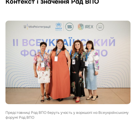
Контекст і значення Рад ВПО
Представниці Рад ВПО беруть участь у воркшопі на Всеукраїнському
форумі Рад ВПО