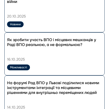
Південноукраїнський
війни
форум
Рад
ВПО:
20.10.2025
нові
підходи
Новини
до
розвитку
Перейти
громад
до
Як зробити участь ВПО і місцевих мешканців у
в
публікації
Раді ВПО реальною, а не формальною?
Україні
Як
в
зробити
умовах
участь
16.10.2025
війни
ВПО
і
Можливості
місцевих
мешканців
Перейти
у
до
На форумі Рад ВПО у Львові поділилися новими
Раді
публікації
інструментами інтеграції та місцевими
ВПО
На
рішеннями для внутрішньо переміщених людей
реальною,
форумі
а
Рад
не
ВПО
14.10.2025
формальною?