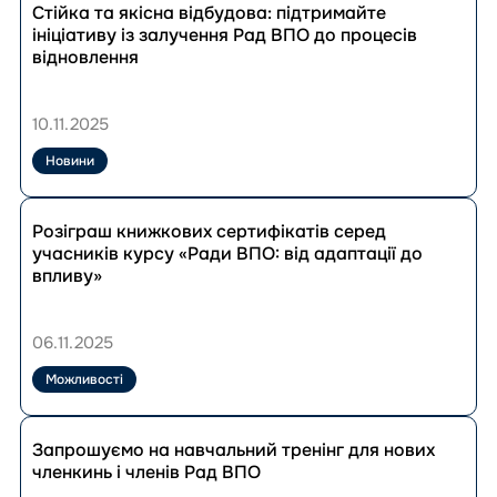
Волинська область
до
Стійка та якісна відбудова: підтримайте
Новини
Дніпропетровська область
публікації
ініціативу із залучення Рад ВПО до процесів
Новини законодавства
Стійка
відновлення
Донецька область
та
Житомирська область
якісна
Скинути фільтри
відбудова:
Закарпатська область
10.11.2025
підтримайте
Запорізька область
ініціативу
Новини
Івано-Франківська область
із
залучення
Київська область
Перейти
Рад
до
Розіграш книжкових сертифікатів серед
Кіровоградська область
ВПО
публікації
учасників курсу «Ради ВПО: від адаптації до
Львівська область
до
Розіграш
впливу»
процесів
Миколаївська область
книжкових
відновлення
сертифікатів
Одеська область
Скинути фільтри
серед
06.11.2025
Полтавська область
учасників
Рівненська область
курсу
Можливості
«Ради
Сумська область
ВПО:
Перейти
Тернопільська область
від
до
Запрошуємо на навчальний тренінг для нових
адаптації
Харківська область
публікації
членкинь і членів Рад ВПО
до
Запрошуємо
Херсонська область