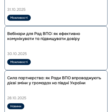
впливу»
на
Хмельницька область
навчальний
31.10.2025
Черкаська область
тренінг
для
Можливості
Чернівецька область
нових
Чернігівська область
членкинь
Перейти
і
до
Вебінари для Рад ВПО: як ефективно
членів
публікації
комунікувати та підвищувати довіру
Рад
Вебінари
ВПО
для
Рад
30.10.2025
ВПО:
як
Можливості
ефективно
комунікувати
Перейти
та
до
Сила партнерства: як Ради ВПО впроваджують
підвищувати
публікації
дієві зміни у громадах на півдні України
довіру
Сила
партнерства:
як
28.10.2025
Ради
ВПО
Новини
впроваджують