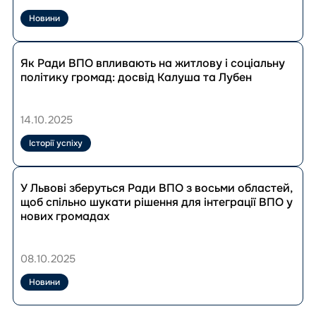
у
Львові
Новини
поділилися
новими
Перейти
інструментами
до
Як Ради ВПО впливають на житлову і соціальну
інтеграції
публікації
політику громад: досвід Калуша та Лубен
та
Як
місцевими
Ради
рішеннями
ВПО
14.10.2025
для
впливають
внутрішньо
на
Історії успіху
переміщених
житлову
людей
і
Перейти
соціальну
до
У Львові зберуться Ради ВПО з восьми областей,
політику
публікації
щоб спільно шукати рішення для інтеграції ВПО у
громад:
У
нових громадах
досвід
Львові
Калуша
зберуться
та
Ради
08.10.2025
Лубен
ВПО
з
Новини
восьми
областей,