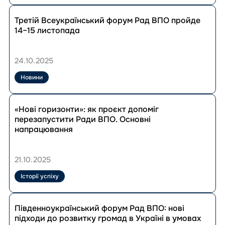
дієві
Перейти
зміни
до
Третій Всеукраїнський форум Рад ВПО пройде
у
публікації
14–15 листопада
громадах
Третій
на
Всеукраїнський
півдні
форум
24.10.2025
України
Рад
ВПО
Новини
пройде
14–
Перейти
15
до
«Нові горизонти»: як проєкт допоміг
листопада
публікації
перезапустити Ради ВПО. Основні
«Нові
напрацювання
горизонти»:
як
проєкт
21.10.2025
допоміг
перезапустити
Історії успіху
Ради
ВПО.
Перейти
Основні
до
Південноукраїнський форум Рад ВПО: нові
напрацювання
публікації
підходи до розвитку громад в Україні в умовах