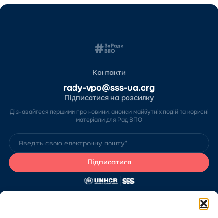
Контакти
rady-vpo@sss-ua.org
Підписатися на розсилку
Дізнавайтеся першими про новини, анонси майбутніх подій та корисні
матеріали для Рад ВПО
Сайт розробив Благодійний фонд «Стабілізейшен Суппорт Сервісез»
за підтримки Агентства ООН у справах біженців в Україні (УВКБ ООН).
Зміст цього сайту є виключно відповідальністю БО «БФ “ССС”» та не
може використовуватися, щоби відобразити думку Агентства.