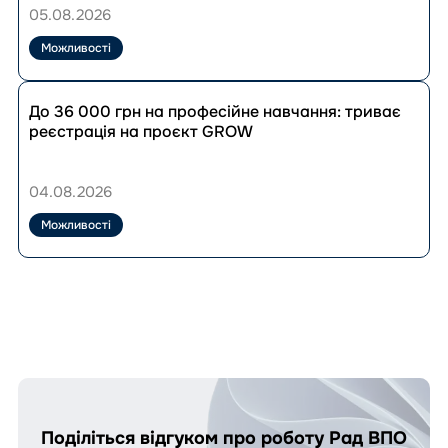
ООН
отримати
05.08.2026
ваучер
на
Можливості
навчання
до
Перейти
33
до
До 36 000 грн на професійне навчання: триває
280
публікації
реєстрація на проєкт GROW
грн:
До
як
36
скористатися
000
04.08.2026
програмою?
грн
на
Можливості
професійне
навчання:
триває
реєстрація
на
проєкт
GROW
Поділіться відгуком про роботу Рад ВПО