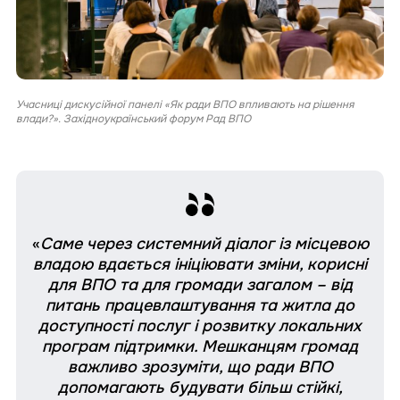
Учасниці дискусійної панелі «Як ради ВПО впливають на рішення
влади?». Західноукраїнський форум Рад ВПО
«
Саме через системний діалог із місцевою
владою вдається ініціювати зміни, корисні
для ВПО та для громади загалом – від
питань працевлаштування та житла до
доступності послуг і розвитку локальних
програм підтримки. Мешканцям громад
важливо зрозуміти, що ради ВПО
допомагають будувати більш стійкі,