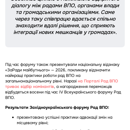
діалогу між радами ВПО, органами влади
та громадськими організаціями. Саме
через таку співпрацю вдається спільно
знаходити вдалі рішення, що сприяють
інтеграції нових мешканців у громадах
».
Під час форуму також презентували національну відзнаку
«ЗаРади майбутнього» — 2026, покликану відзначити
найкращі практики роботи рад ВПО на
загальнонаціональному рівні. Наразі
на Порталі Рад ВПО
триває відбір номінантів
, а нагородження переможців
відбудеться восени під час IV Всеукраїнського форуму Рад
ВПО.
Результати Західноукраїнського форуму Рад ВПО:
презентовано успішні практики адвокації змін на
місцевому рівні;