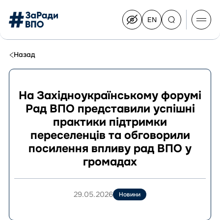
EN
Switch
to
English
Перейти
до
Назад
контенту
На Західноукраїнському форумі
Рад ВПО представили успішні
Про Конгрес
практики підтримки
Склад Конгресу
переселенців та обговорили
Приєднатися до Конгресу
посилення впливу рад ВПО у
Новини
громадах
Документи
29.05.2026
Новини