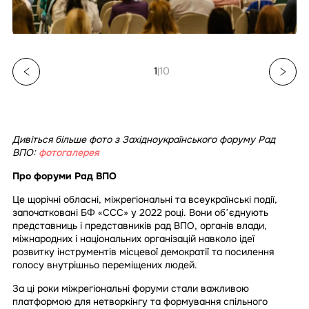
1
10
|
Дивіться більше фото з Західноукраїнського форуму Рад
ВПО:
фотогалерея
Про форуми Рад ВПО
Це щорічні обласні, міжрегіональні та всеукраїнські події,
започатковані БФ «ССС» у 2022 році. Вони обʼєднують
представниць і представників рад ВПО, органів влади,
міжнародних і національних організацій навколо ідеї
розвитку інструментів місцевої демократії та посилення
голосу внутрішньо переміщених людей.
За ці роки міжрегіональні форуми стали важливою
платформою для нетворкінгу та формування спільного