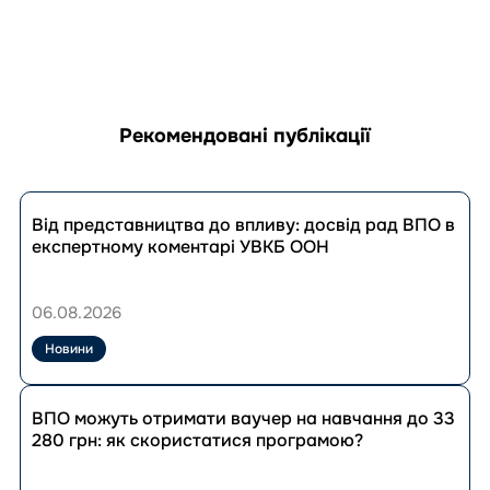
Рекомендовані публікації
Перейти
до
Від представництва до впливу: досвід рад ВПО в
публікації
експертному коментарі УВКБ ООН
Від
представництва
до
06.08.2026
впливу:
досвід
Новини
рад
ВПО
Перейти
в
до
ВПО можуть отримати ваучер на навчання до 33
експертному
публікації
280 грн: як скористатися програмою?
коментарі
ВПО
УВКБ
можуть