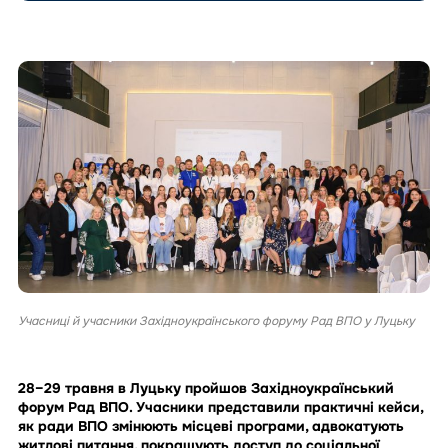
Учасниці й учасники Західноукраїнського форуму Рад ВПО у Луцьку
28–29 травня в Луцьку пройшов Західноукраїнський
форум Рад ВПО. Учасники представили практичні кейси,
як ради ВПО змінюють місцеві програми, адвокатують
житлові питання, покращують доступ до соціальної