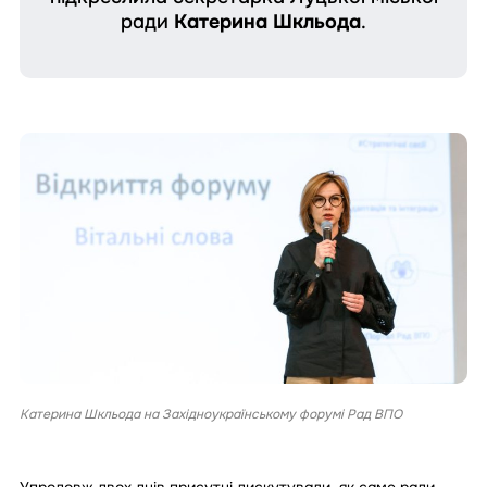
ради
Катерина Шкльода
.
Катерина Шкльода на Західноукраїнському форумі Рад ВПО