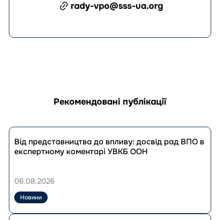
rady-vpo@sss-ua.org
Рекомендовані публікації
Перейти
до
Від представництва до впливу: досвід рад ВПО в
публікації
експертному коментарі УВКБ ООН
Від
представництва
до
06.08.2026
впливу:
досвід
Новини
рад
ВПО
Перейти