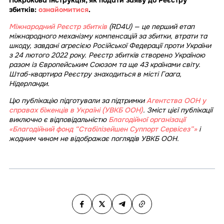
Покрокова інструкція, як подати заяву до Реєстру
збитків:
ознайомитися
.
Міжнародний Реєстр збитків
(RD4U) — це перший етап
міжнародного механізму компенсацій за збитки, втрати та
шкоду, завдані агресією Російської Федерації проти України
з 24 лютого 2022 року. Реєстр збитків створено Україною
разом із Європейським Союзом та ще 43 країнами світу.
Штаб-квартира Реєстру знаходиться в місті Гаага,
Нідерланди.
Цю публікацію підготували за підтримки
Агентства ООН у
справах біженців в Україні (УВКБ ООН)
. Зміст цієї публікації
виключно є відповідальністю
Благодійної організації
«Благодійний фонд “Стабілізейшен Суппорт Сервісез”»
і
жодним чином не відображає поглядів УВКБ ООН.