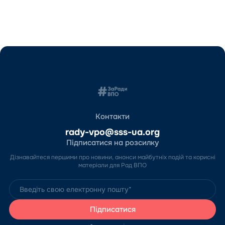
Контакти
rady-vpo@sss-ua.org
Підписатися на розсилку
Дізнавайтеся першими про новини, анонси майбутніх подій та корисні
матеріали для Рад ВПО