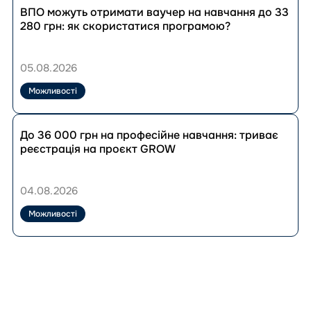
в
до
ВПО можуть отримати ваучер на навчання до 33
експертному
публікації
280 грн: як скористатися програмою?
коментарі
ВПО
УВКБ
можуть
ООН
отримати
05.08.2026
ваучер
на
Можливості
навчання
до
Перейти
33
до
До 36 000 грн на професійне навчання: триває
280
публікації
реєстрація на проєкт GROW
грн:
До
як
36
скористатися
000
04.08.2026
програмою?
грн
на
Можливості
професійне
навчання:
триває
реєстрація
на
проєкт
GROW