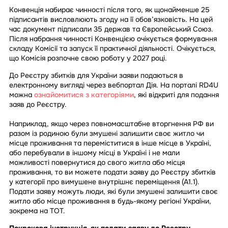
Конвенція набирає чинності після того, як щонайменше 25
підписантів висловлюють згоду на її обов’язковість. На цей
час документ підписали 35 держав та Європейський Союз.
Після набрання чинності Конвенцією очікується формування
складу Комісії та запуск її практичної діяльності. Очікується,
що Комісія розпочне свою роботу у 2027 році.
До Реєстру збитків для України заяви подаються в
електронному вигляді через вебпортал Дія. На порталі RD4U
можна
ознайомитися з категоріями
, які відкриті для подання
заяв до Реєстру.
Наприклад, якщо через повномасштабне вторгнення РФ ви
разом із родиною були змушені залишити своє житло чи
місце проживання та переміститися в інше місце в Україні,
або перебували в іншому місці в Україні і не мали
можливості повернутися до свого житла або місця
проживання, то ви можете подати заяву до Реєстру збитків
у категорії про вимушене внутрішнє переміщення (А1.1).
Подати заяву можуть люди, які були змушені залишити своє
житло або місце проживання в будь-якому регіоні України,
зокрема на ТОТ.