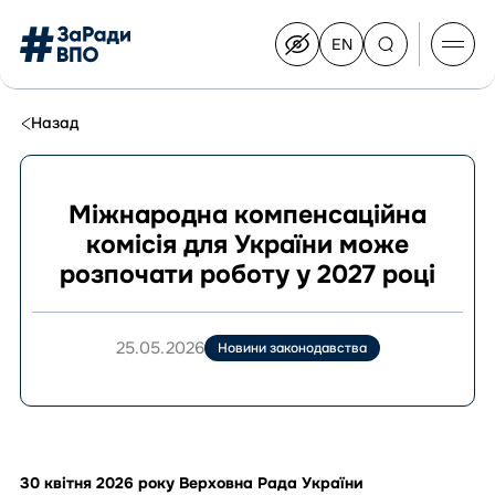
EN
Switch
to
English
Перейти
до
Назад
контенту
Міжнародна компенсаційна
комісія для України може
Про Конгрес
розпочати роботу у 2027 році
Склад Конгресу
Приєднатися до Конгресу
Новини
25.05.2026
Новини законодавства
Документи
30 квітня 2026 року Верховна Рада України