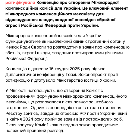
ратифікувала
Конвенцію про створення Міжнародної
компенсаційної комісії для України. Це ключовий елемент
міжнародного компенсаційного механізму для
відшкодування шкоди, завданої внаслідок збройної
агресії Російської Федерації проти України.
Міжнародна компенсаційна комісія для України
функціонуватиме як незалежний адміністративний орган у
межах Ради Європи та розглядатиме заяви про компенсацію
збитків, втрат і шкоди, завданих протиправними діяннями
Російської Федерації.
Конвенцію підписали 16 грудня 2025 року під час
Дипломатичної конференції у Гаазі. Законопроєкт про її
ратифікацію підготувало Міністерство юстиції України.
У Мін’юсті наголошують, що створення Комісії є
продовженням формування міжнародного компенсаційного
механізму, що розпочалося після повномасштабного
вторгнення. Одним із попередніх етапів стало створення
Реєстру збитків, завданих агресією РФ проти України, який
із квітня 2024 року приймає заяви від постраждалих осіб.
Після запуску Комісії кожна подана заява проходитиме
належний правовий розгляд.