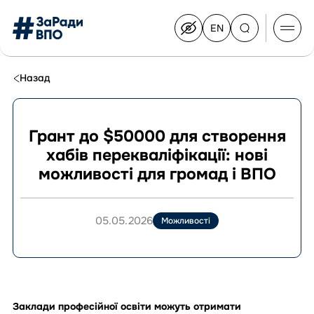
EN
Switch
to
English
Перейти
до
Назад
контенту
Грант до $50000 для створення
хабів перекваліфікації: нові
Про Конгрес
можливості для громад і ВПО
Склад Конгресу
Приєднатися до Конгресу
Новини
05.05.2026
Можливості
Документи
Заклади професійної освіти можуть отримати