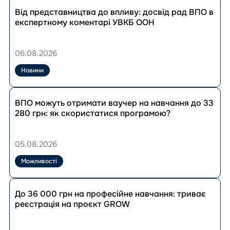
Перейти
до
Від представництва до впливу: досвід рад ВПО в
публікації
експертному коментарі УВКБ ООН
Від
представництва
до
06.08.2026
впливу:
досвід
Новини
рад
ВПО
Перейти
в
до
ВПО можуть отримати ваучер на навчання до 33
експертному
публікації
280 грн: як скористатися програмою?
коментарі
ВПО
УВКБ
можуть
ООН
отримати
05.08.2026
ваучер
на
Можливості
навчання
до
Перейти
33
до
До 36 000 грн на професійне навчання: триває
280
публікації
реєстрація на проєкт GROW
грн:
До
як
36
скористатися