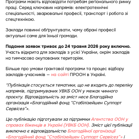
Програми мають відповідати потребам регіонального ринку
праці. Серед ключових напрямів: електротехнічні
спеціальності, зварювальні професії, транспорт і робота зі
спецтехнікою.
Заклади повинні обґрунтувати, чому обрані професії
актуальні саме для їхньої громади.
Подання заявок триває до 24 травня 2026 року включно.
Участь відкрита для закладів з усієї України, окрім закладів
на тимчасово окупованих територіях.
Більше про умови грантової програми та процес відбору
закладів-учасників —
на сайті
ПРООН в Україні.
*Публікація стосується тематики, що не входить до переліку
напрямів, підтримуваних УВКБ ООН у межах чинного
проєкту. Відповідальність за зміст несе Благодійна
організація «Благодійний фонд “Стабілізейшен Суппорт
Сервісез”».
Цю публікацію підготували за підтримки
Агентства ООН у
справах біженців в Україні (УВКБ ООН).
Зміст цієї публікації
виключно є відповідальністю
Благодійної організації
«Благодійний фонд “Стабілізейшен Суппорт Сервісез”»
і