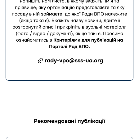
напишіть нам листа, в якому вкажіть: ім’я та
прізвище; яку організацію представляєте та яку
посаду в ній займаєте; до якої Ради ВПО належите
(якщо така є). Вкажіть назву новини, дайте її
розгорнутий опис і прикріпіть візуальні матеріали
(фото / відео / документ), якщо такі є.
Просимо
ознайомитись з
Критеріями для публікацій на
Порталі Рад ВПО
.
rady-vpo@sss-ua.org
Рекомендовані публікації