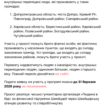
внутрішньо переміщені люди, які проживають у таких
громадах:
Дніпропетровська область: міста Дніпро, Кривий Ріг,
Павлоград; Дніпровський район; Самарівський район.
Харківська область: Берестинський район; Харківський
район; Лозівський район; Богодухівський район;
Чугуївський район.
Участь у проєкті можуть брати фізичні особи, які фактично
проживають у населених пунктах, що входять до складу
зазначених громад. Усі громади, що входять до складу
зазначених районів, можуть брати участь у проєкті.
Перевагу надаватимуть людям з інвалідністю, внутрішньо
переміщеним людям, одиноким батькам, людям старшого
віку. Повний перелік дізнайтеся
на сайті
.
Подати заявку на участь у програмі можна
до 31 березня
2026 року
за посиланням
.
Проєкт реалізує чеська гуманітарна організація «Людина в
біді» за фінансової підтримки Швейцарії через Швейцарську
агенцію розвитку та співробітництва.