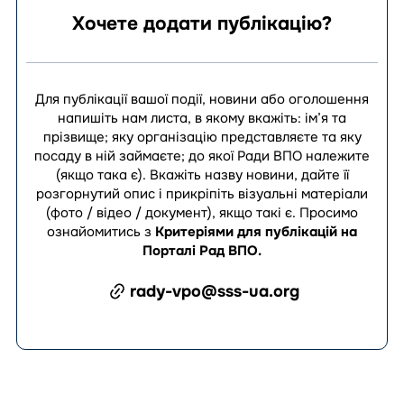
Хочете додати публікацію?
Для публікації вашої події, новини або оголошення
напишіть нам листа, в якому вкажіть: ім’я та
прізвище; яку організацію представляєте та яку
посаду в ній займаєте; до якої Ради ВПО належите
(якщо така є). Вкажіть назву новини, дайте її
розгорнутий опис і прикріпіть візуальні матеріали
(фото / відео / документ), якщо такі є.
Просимо
ознайомитись з
Критеріями для публікацій на
Порталі Рад ВПО
.
rady-vpo@sss-ua.org