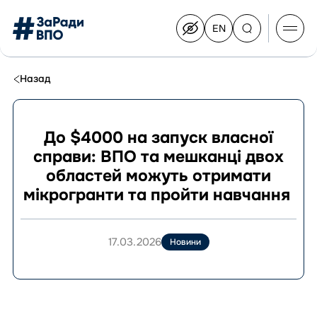
EN
Switch
to
English
Перейти
до
Назад
контенту
До $4000 на запуск власної
справи: ВПО та мешканці двох
Про Конгрес
областей можуть отримати
Склад Конгресу
мікрогранти та пройти навчання
Приєднатися до Конгресу
Новини
Документи
17.03.2026
Новини