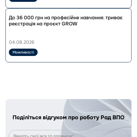
навчання
до
Перейти
33
до
До 36 000 грн на професійне навчання: триває
280
публікації
реєстрація на проєкт GROW
грн:
До
як
36
скористатися
000
04.08.2026
програмою?
грн
на
Можливості
професійне
навчання:
триває
реєстрація
на
проєкт
GROW
Поділіться відгуком про роботу Рад ВПО