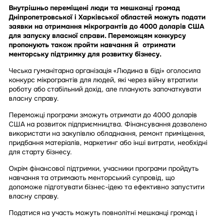
Внутрішньо переміщені люди та мешканці громад
Дніпропетровської і Харківської областей можуть подати
заявки на отримання мікрогрантів до 4000 доларів США
для запуску власної справи. Переможцям конкурсу
пропонують також пройти навчання й отримати
менторську підтримку для розвитку бізнесу.
Чеська гуманітарна організація «Людина в біді» оголосила
конкурс мікрогрантів для людей, які через війну втратили
роботу або стабільний дохід, але планують започаткувати
власну справу.
Переможці програми зможуть отримати до 4000 доларів
США на розвиток підприємництва. Фінансування дозволено
використати на закупівлю обладнання, ремонт приміщення,
придбання матеріалів, маркетинг або інші витрати, необхідні
для старту бізнесу.
Окрім фінансової підтримки, учасники програми пройдуть
навчання та отримають менторський супровід, що
допоможе підготувати бізнес-ідею та ефективно запустити
власну справу.
Податися на участь можуть повнолітні мешканці громад і