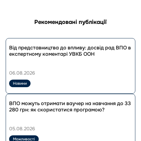
Рекомендовані публікації
Перейти
до
Від представництва до впливу: досвід рад ВПО в
публікації
експертному коментарі УВКБ ООН
Від
представництва
до
06.08.2026
впливу:
досвід
Новини
рад
ВПО
Перейти
в
до
ВПО можуть отримати ваучер на навчання до 33
експертному
публікації
280 грн: як скористатися програмою?
коментарі
ВПО
УВКБ
можуть
ООН
отримати
05.08.2026
ваучер
на
Можливості