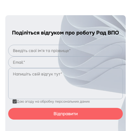
проєкт
GROW
Поділіться відгуком про роботу Рад ВПО
Даю згоду на обробку персональних даних