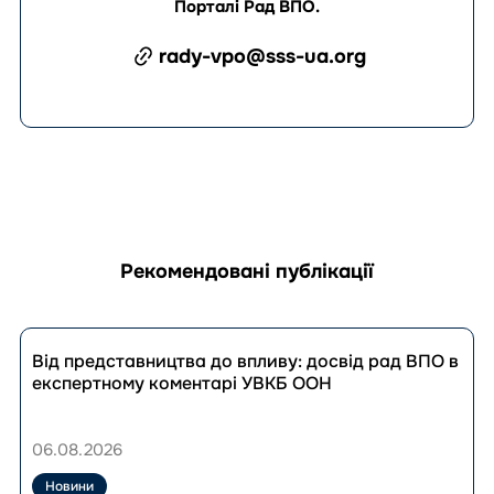
Порталі Рад ВПО
.
rady-vpo@sss-ua.org
Рекомендовані публікації
Перейти
до
Від представництва до впливу: досвід рад ВПО в
публікації
експертному коментарі УВКБ ООН
Від
представництва
до
06.08.2026
впливу:
досвід
Новини