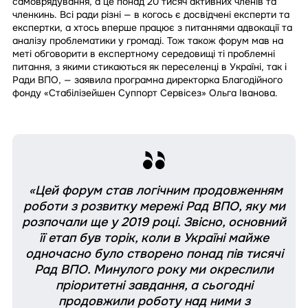
самоврядування, а це понад 20 тисяч активних членів та
членкинь. Всі ради різні — в когось є досвідчені експерти та
експертки, а хтось вперше працює з питаннями адвокації та
аналізу проблематики у громаді. Тож також форум мав на
меті обговорити в експертному середовищі ті проблемні
питання, з якими стикаються як переселенці в Україні, так і
Ради ВПО, — заявила програмна директорка Благодійного
фонду «Стабілізейшен Суппорт Сервісез» Ольга Іванова.
«Цей форум став логічним продовженням
роботи з розвитку мережі Рад ВПО, яку ми
розпочали ще у 2019 році. Звісно, основний
її етап був торік, коли в Україні майже
одночасно було створено понад пів тисячі
Рад ВПО. Минулого року ми окреслили
пріоритетні завдання, а сьогодні
продовжили роботу над ними з