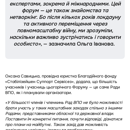
експертами, зокрема й міжнародними. Цей
форум — це також знайомства та
нетворкінг. Бо після кількох років локдауну
та активного переміщення через
повномасштабну війну, ми зрозуміли,
наскільки важливо зустрічатись і говорити
особисто»,
— зазначила Ольга Іванова.
Оксана Савицька, провідна юристка Благодійного фонду
«Стабілізейшен Суппорт Сервісез», додала, що більшість
учасників і учасниць цьогорічного Форуму — це саме Ради
ВПО, як і планували організатори.
«У більшості членів і членкинь Рад ВПО не було можливості
брати участь у таких масштабних заходах спільно з іншими
Радами, представниками обласної та державної влади.
Поставити їм конкретні питання, почути відповіді, дізнатися
про плани на майбутнє. Також захід дав можливість
поділитися успіхами, ідеями та проблемами».