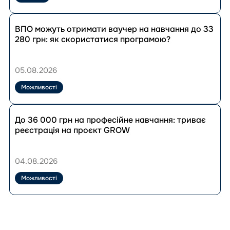
рад
ВПО
Перейти
в
до
ВПО можуть отримати ваучер на навчання до 33
експертному
публікації
280 грн: як скористатися програмою?
коментарі
ВПО
УВКБ
можуть
ООН
отримати
05.08.2026
ваучер
на
Можливості
навчання
до
Перейти
33
до
До 36 000 грн на професійне навчання: триває
280
публікації
реєстрація на проєкт GROW
грн:
До
як
36
скористатися
000
04.08.2026
програмою?
грн
на
Можливості
професійне
навчання:
триває
реєстрація
на