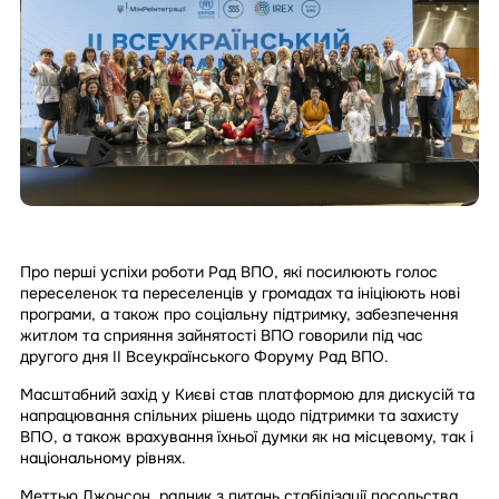
Про перші успіхи роботи Рад ВПО, які посилюють голос
переселенок та переселенців у громадах та ініціюють нові
програми, а також про соціальну підтримку, забезпечення
житлом та сприяння зайнятості ВПО говорили під час
другого дня ІІ Всеукраїнського Форуму Рад ВПО.
Масштабний захід у Києві став платформою для дискусій та
напрацювання спільних рішень щодо підтримки та захисту
ВПО, а також врахування їхньої думки як на місцевому, так і
національному рівнях.
Меттью Джонсон, радник з питань стабілізації посольства