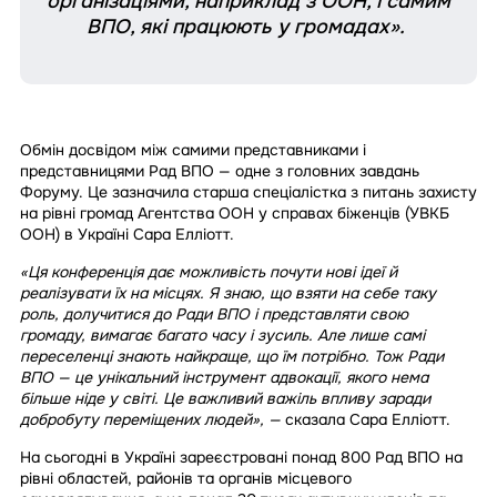
організаціями, наприклад з ООН, і самим
ВПО, які працюють у громадах».
Обмін досвідом між самими представниками і
представницями Рад ВПО — одне з головних завдань
Форуму. Це зазначила старша спеціалістка з питань захисту
на рівні громад Агентства ООН у справах біженців (УВКБ
ООН) в Україні Сара Елліотт.
«Ця конференція дає можливість почути нові ідеї й
реалізувати їх на місцях. Я знаю, що взяти на себе таку
роль, долучитися до Ради ВПО і представляти свою
громаду, вимагає багато часу і зусиль. Але лише самі
переселенці знають найкраще, що їм потрібно. Тож Ради
ВПО — це унікальний інструмент адвокації, якого нема
більше ніде у світі. Це важливий важіль впливу заради
добробуту переміщених людей», —
сказала Сара Елліотт.
На сьогодні в Україні зареєстровані понад 800 Рад ВПО на
рівні областей, районів та органів місцевого