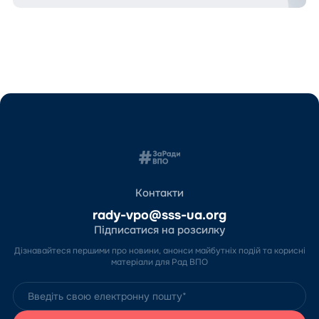
Контакти
rady-vpo@sss-ua.org
Підписатися на розсилку
Дізнавайтеся першими про новини, анонси майбутніх подій та корисні
матеріали для Рад ВПО