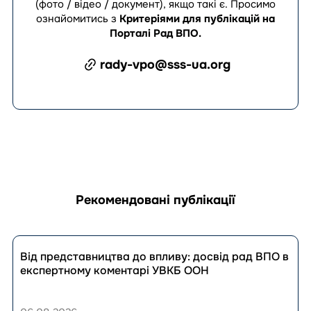
(фото / відео / документ), якщо такі є.
Просимо
ознайомитись з
Критеріями для публікацій на
Порталі Рад ВПО
.
rady-vpo@sss-ua.org
Рекомендовані публікації
Перейти
до
Від представництва до впливу: досвід рад ВПО в
публікації
експертному коментарі УВКБ ООН
Від
представництва
до