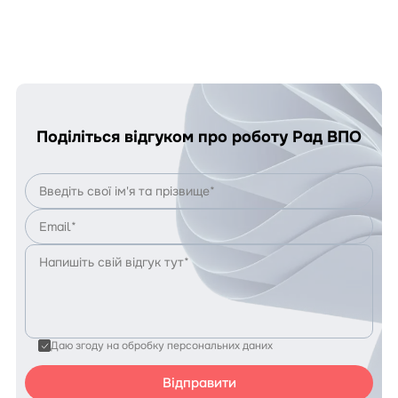
реєстрація
на
проєкт
GROW
Поділіться відгуком про роботу Рад ВПО
Даю згоду на обробку персональних даних