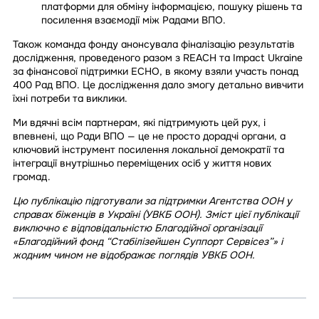
платформи для обміну інформацією, пошуку рішень та
посилення взаємодії між Радами ВПО.
Також команда фонду анонсувала фіналізацію результатів
дослідження, проведеного разом з REACH та Impact Ukraine
за фінансової підтримки ECHO, в якому взяли участь понад
400 Рад ВПО. Це дослідження дало змогу детально вивчити
їхні потреби та виклики.
Ми вдячні всім партнерам, які підтримують цей рух, і
впевнені, що Ради ВПО — це не просто дорадчі органи, а
ключовий інструмент посилення локальної демократії та
інтеграції внутрішньо переміщених осіб у життя нових
громад.
Цю публікацію підготували за підтримки Агентства ООН у
справах біженців в Україні (УВКБ ООН). Зміст цієї публікації
виключно є відповідальністю Благодійної організації
«Благодійний фонд “Стабілізейшен Суппорт Сервісез”» і
жодним чином не відображає поглядів УВКБ ООН.