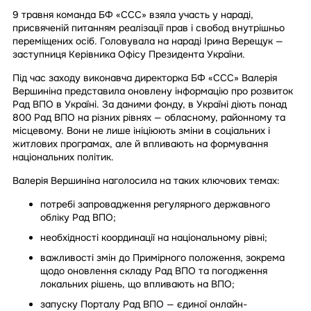
9 травня команда БФ «ССС» взяла участь у нараді,
присвяченій питанням реалізації прав і свобод внутрішньо
переміщених осіб. Головувала на нараді Ірина Верещук —
заступниця Керівника Офісу Президента України.
Під час заходу виконавча директорка БФ «ССС» Валерія
Вершиніна представила оновлену інформацію про розвиток
Рад ВПО в Україні. За даними фонду, в Україні діють понад
800 Рад ВПО на різних рівнях — обласному, районному та
місцевому. Вони не лише ініціюють зміни в соціальних і
житлових програмах, але й впливають на формування
національних політик.
Валерія Вершиніна наголосила на таких ключових темах:
потребі запровадження регулярного державного
обліку Рад ВПО;
необхідності координації на національному рівні;
важливості змін до Примірного положення, зокрема
щодо оновлення складу Рад ВПО та погодження
локальних рішень, що впливають на ВПО;
запуску Порталу Рад ВПО — єдиної онлайн-