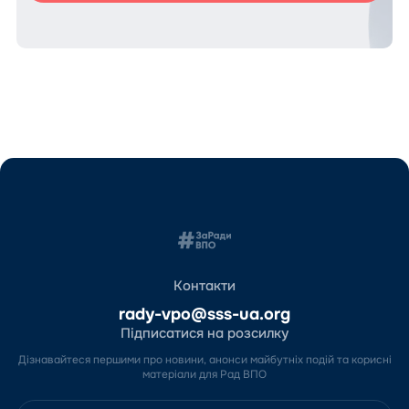
Контакти
rady-vpo@sss-ua.org
Підписатися на розсилку
Дізнавайтеся першими про новини, анонси майбутніх подій та корисні
матеріали для Рад ВПО