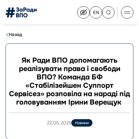
EN
Switch
to
English
Перейти
до
Назад
контенту
Як Ради ВПО допомагають
реалізувати права і свободи
Про Конгрес
ВПО? Команда БФ
Склад Конгресу
«Стабілізейшен Суппорт
Приєднатися до Конгресу
Сервісез» розповіла на нараді під
Новини
головуванням Ірини Верещук
Документи
22.05.2025
Новини