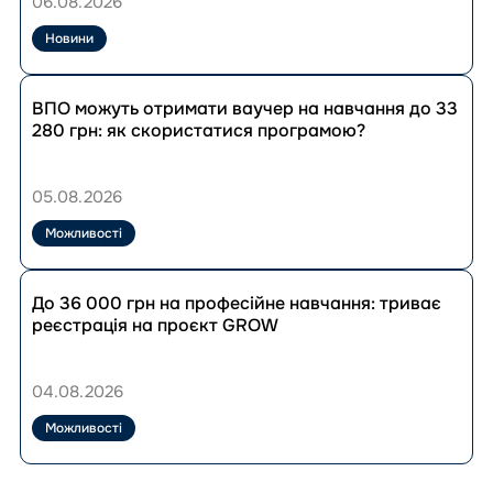
06.08.2026
впливу:
досвід
Новини
рад
ВПО
Перейти
в
до
ВПО можуть отримати ваучер на навчання до 33
експертному
публікації
280 грн: як скористатися програмою?
коментарі
ВПО
УВКБ
можуть
ООН
отримати
05.08.2026
ваучер
на
Можливості
навчання
до
Перейти
33
до
До 36 000 грн на професійне навчання: триває
280
публікації
реєстрація на проєкт GROW
грн:
До
як
36
скористатися
000
04.08.2026
програмою?
грн
на
Можливості
професійне
навчання:
триває