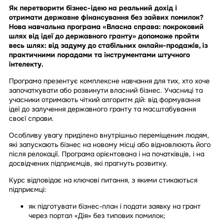
Як перетворити бізнес-ідею на реальний дохід і
отримати державне фінансування без зайвих помилок?
Нова навчальна програма «Власна справа: покроковий
шлях від ідеї до державного гранту» допоможе пройти
весь шлях: від задуму до стабільних онлайн-продажів, із
практичними порадами та інструментами штучного
інтелекту.
Програма презентує комплексне навчання для тих, хто хоче
започаткувати або розвинути власний бізнес. Учасниці та
учасники отримають чіткий алгоритм дій: від формування
ідеї до залучення державного гранту та масштабування
своєї справи.
Особливу увагу приділено внутрішньо переміщеним людям,
які запускають бізнес на новому місці або відновлюють його
після релокації. Програма орієнтована і на початківців, і на
досвідчених підприємців, які прагнуть розвитку.
Курс відповідає на ключові питання, з якими стикаються
підприємці:
як підготувати бізнес-план і подати заявку на грант
через портал «Дія» без типових помилок;