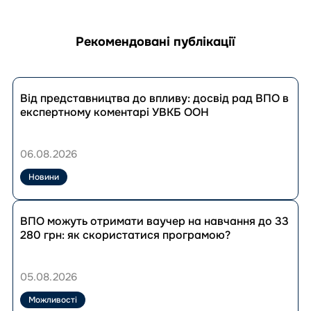
Рекомендовані публікації
Перейти
до
Від представництва до впливу: досвід рад ВПО в
публікації
експертному коментарі УВКБ ООН
Від
представництва
до
06.08.2026
впливу:
досвід
Новини
рад
ВПО
Перейти
в
до
ВПО можуть отримати ваучер на навчання до 33
експертному
публікації
280 грн: як скористатися програмою?
коментарі
ВПО
УВКБ
можуть
ООН
отримати
05.08.2026
ваучер
на
Можливості