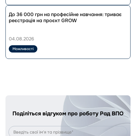
навчання
до
Перейти
33
до
До 36 000 грн на професійне навчання: триває
280
публікації
реєстрація на проєкт GROW
грн:
До
як
36
скористатися
000
04.08.2026
програмою?
грн
на
Можливості
професійне
навчання:
триває
реєстрація
на
проєкт
GROW
Поділіться відгуком про роботу Рад ВПО