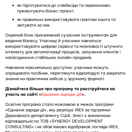
як підготуватися до співбесіди та переконливо
презентувати бізнес-проєкт;
як правильно використовувати грантові кошти та
звітувати за них.
Окремий блок присвячений сучасним інструментам для
ведення бізнесу. Учасниці й учасники навчаться
використовувати цифрові сервіси та можливості штучного
інтелекту для автоматизації процесів, залучення клієнтів і
налагодження стабільних онлайн-продажів.
Навчання максимально доступне: учасники можуть
опрацювати посібник, переглянути відеомодулі та закріпити
знання на практичних кейсах у зручному форматі.
Дізнайтеся більше про програму та реєструйтеся на
участь на сайті «
Єднання заради дії
».
Освітня програма стала можливою в межах програми
«Єднання заради дії», яку реалізує IREX за підтримки
Державного департаменту США. Зміст є виключною
відповідальністю ТОВ «SYNERGY DEVELOPMENT
CONSULTING» і не обов’язково відображає погляди IREX,