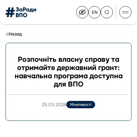
EN
Switch
to
English
Перейти
до
Назад
контенту
Розпочніть власну справу та
отримайте державний грант:
Про Конгрес
навчальна програма доступна
Склад Конгресу
для ВПО
Приєднатися до Конгресу
Новини
Документи
25.03.2026
Можливості