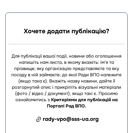
Хочете додати публікацію?
Для публікації вашої події, новини або оголошення
напишіть нам листа, в якому вкажіть: ім’я та
прізвище; яку організацію представляєте та яку
посаду в ній займаєте; до якої Ради ВПО належите
(якщо така є). Вкажіть назву новини, дайте її
розгорнутий опис і прикріпіть візуальні матеріали
(фото / відео / документ), якщо такі є.
Просимо
ознайомитись з
Критеріями для публікацій на
Порталі Рад ВПО
.
rady-vpo@sss-ua.org