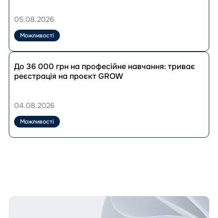
УВКБ
можуть
ООН
отримати
05.08.2026
ваучер
на
Можливості
навчання
до
Перейти
33
до
До 36 000 грн на професійне навчання: триває
280
публікації
реєстрація на проєкт GROW
грн:
До
як
36
скористатися
000
04.08.2026
програмою?
грн
на
Можливості
професійне
навчання:
триває
реєстрація
на
проєкт
GROW