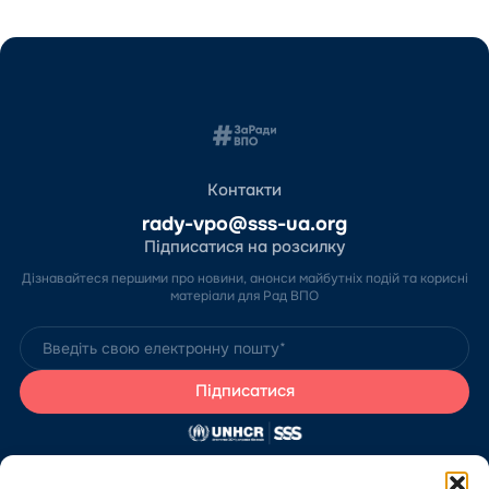
Контакти
rady-vpo@sss-ua.org
Підписатися на розсилку
Дізнавайтеся першими про новини, анонси майбутніх подій та корисні
матеріали для Рад ВПО
Сайт розробив Благодійний фонд «Стабілізейшен Суппорт Сервісез»
за підтримки Агентства ООН у справах біженців в Україні (УВКБ ООН).