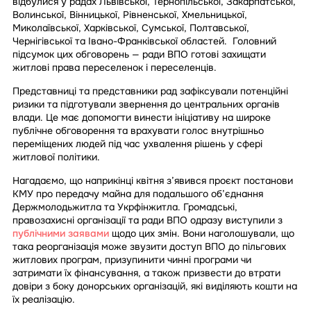
відбулися у радах Львівської, Тернопільської, Закарпатської,
Волинської, Вінницької, Рівненської, Хмельницької,
Миколаївської, Харківської, Сумської, Полтавської,
Чернігівської та Івано-Франківської областей. Головний
підсумок цих обговорень — ради ВПО готові захищати
житлові права переселенок і переселенців.
Представниці та представники рад зафіксували потенційні
ризики та підготували звернення до центральних органів
влади. Це має допомогти винести ініціативу на широке
публічне обговорення та врахувати голос внутрішньо
переміщених людей під час ухвалення рішень у сфері
житлової політики.
Нагадаємо, що наприкінці квітня з’явився проєкт постанови
КМУ про передачу майна для подальшого об’єднання
Держмолодьжитла та Укрфінжитла. Громадські,
правозахисні організації та ради ВПО одразу виступили з
публічними заявами
щодо цих змін. Вони наголошували, що
така реорганізація може звузити доступ ВПО до пільгових
житлових програм, призупинити чинні програми чи
затримати їх фінансування, а також призвести до втрати
довіри з боку донорських організацій, які виділяють кошти на
їх реалізацію.