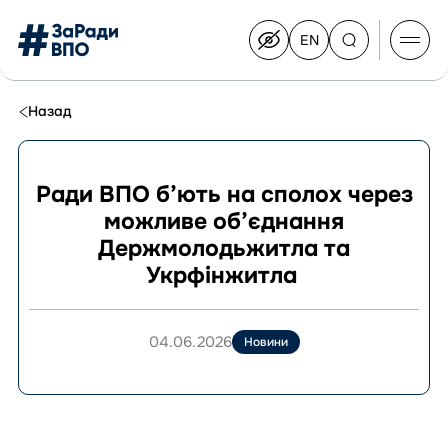
EN
Switch
to
English
Перейти
до
Назад
контенту
Ради ВПО б’ють на сполох через
можливе об’єднання
Про Конгрес
Держмолодьжитла та
Склад Конгресу
Укрфінжитла
Приєднатися до Конгресу
Новини
Документи
04.06.2026
Новини