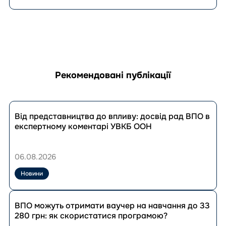
Рекомендовані публікації
Перейти
до
Від представництва до впливу: досвід рад ВПО в
публікації
експертному коментарі УВКБ ООН
Від
представництва
до
06.08.2026
впливу:
досвід
Новини
рад
ВПО
Перейти
в
до
ВПО можуть отримати ваучер на навчання до 33
експертному
публікації
280 грн: як скористатися програмою?
коментарі
ВПО