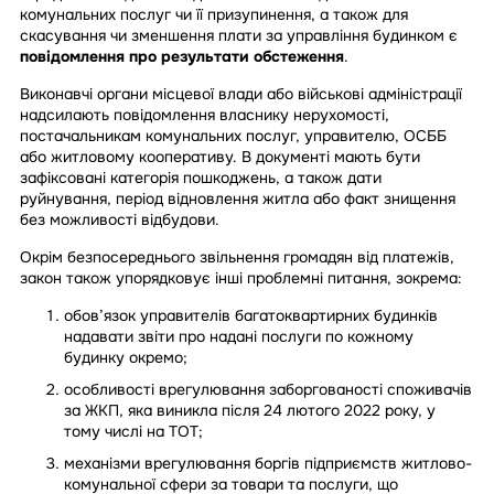
комунальних послуг чи її призупинення, а також для
скасування чи зменшення плати за управління будинком є
повідомлення про результати обстеження
.
Виконавчі органи місцевої влади або військові адміністрації
надсилають повідомлення власнику нерухомості,
постачальникам комунальних послуг, управителю, ОСББ
або житловому кооперативу. В документі мають бути
зафіксовані категорія пошкоджень, а також дати
руйнування, період відновлення житла або факт знищення
без можливості відбудови.
Окрім безпосереднього звільнення громадян від платежів,
закон також упорядковує інші проблемні питання, зокрема:
обов’язок управителів багатоквартирних будинків
надавати звіти про надані послуги по кожному
будинку окремо;
особливості врегулювання заборгованості споживачів
за ЖКП, яка виникла після 24 лютого 2022 року, у
тому числі на ТОТ;
механізми врегулювання боргів підприємств житлово-
комунальної сфери за товари та послуги, що