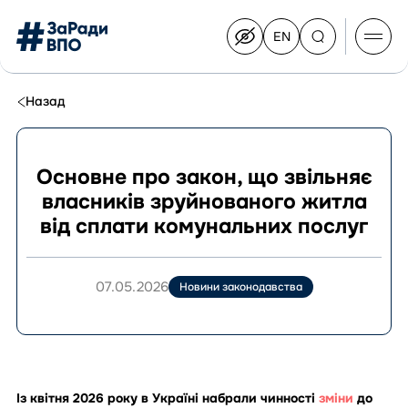
EN
Switch
to
English
Перейти
до
Назад
контенту
Основне про закон, що звільняє
власників зруйнованого житла
Про Конгрес
від сплати комунальних послуг
Склад Конгресу
Приєднатися до Конгресу
Новини
07.05.2026
Новини законодавства
Документи
Із квітня 2026 року в Україні набрали чинності
зміни
до