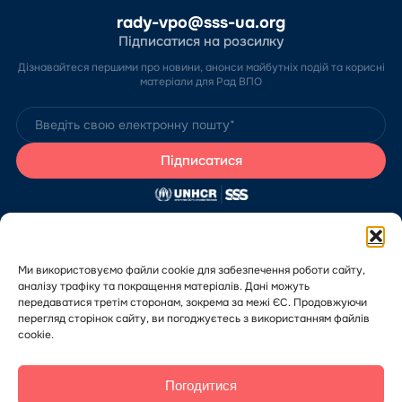
rady-vpo@sss-ua.org
Підписатися на розсилку
Дізнавайтеся першими про новини, анонси майбутніх подій та корисні
матеріали для Рад ВПО
Сайт розробив Благодійний фонд «Стабілізейшен Суппорт Сервісез»
за підтримки Агентства ООН у справах біженців в Україні (УВКБ ООН).
Зміст цього сайту є виключно відповідальністю БО «БФ “ССС”» та не
може використовуватися, щоби відобразити думку Агентства.
Ми використовуємо файли cookie для забезпечення роботи сайту,
Якщо у вас є скарги або зауваження щодо роботи Порталу Рад ВПО,
аналізу трафіку та покращення матеріалів. Дані можуть
будь ласка, повідомте нам через
форму скарг
.
передаватися третім сторонам, зокрема за межі ЄС. Продовжуючи
Хочете додати публікацію чи оголошення на Портал? Дізнайтеся, як це
зробити,
за посиланням
.
перегляд сторінок сайту, ви погоджуєтесь з використанням файлів
cookie.
Погодитися
© 2026 Благодійний фонд «Стабілізейшен Суппорт Сервісез». Усі
права захищено.