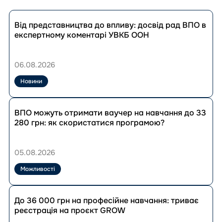
Перейти
до
Від представництва до впливу: досвід рад ВПО в
публікації
експертному коментарі УВКБ ООН
Від
представництва
до
06.08.2026
впливу:
досвід
Новини
рад
ВПО
Перейти
в
до
ВПО можуть отримати ваучер на навчання до 33
експертному
публікації
280 грн: як скористатися програмою?
коментарі
ВПО
УВКБ
можуть
ООН
отримати
05.08.2026
ваучер
на
Можливості
навчання
до
Перейти
33
до
До 36 000 грн на професійне навчання: триває
280
публікації
реєстрація на проєкт GROW
грн:
До