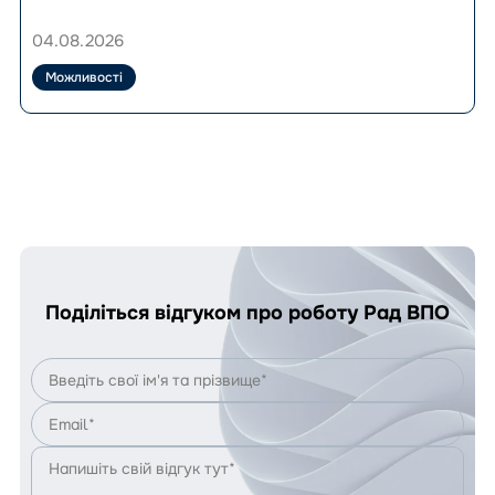
як
36
скористатися
000
04.08.2026
програмою?
грн
на
Можливості
професійне
навчання:
триває
реєстрація
на
проєкт
GROW
Поділіться відгуком про роботу Рад ВПО